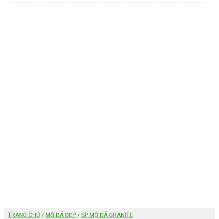
TRANG CHỦ
/
MỘ ĐÁ ĐẸP
/
SP MỘ ĐÁ GRANITE