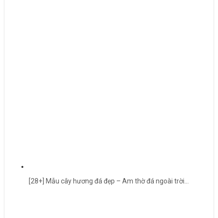
[28+] Mẫu cây hương đá đẹp – Am thờ đá ngoài trời…