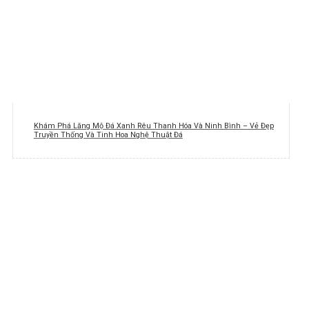
Khám Phá Lăng Mộ Đá Xanh Rêu Thanh Hóa Và Ninh Bình – Vẻ Đẹp
Truyền Thống Và Tinh Hoa Nghệ Thuật Đá