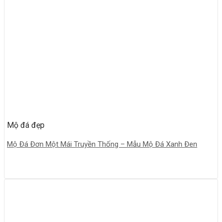
Mộ đá đẹp
Mộ Đá Đơn Một Mái Truyền Thống – Mẫu Mộ Đá Xanh Đen