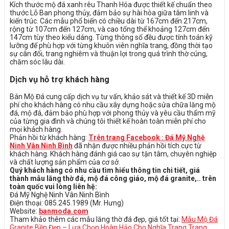
Kích thước mộ đá xanh rêu Thanh Hóa được thiết kế chuẩn theo
thước Lỗ Ban phong thủy, đảm bảo sự hài hòa giữa tâm linh và
kiến trúc. Các mẫu phổ biến có chiều dài từ 167cm đến 217cm,
rộng từ 107cm đến 127cm, và cao tổng thể khoảng 127cm đến
147cm tùy theo kiểu dáng. Từng thông số đều được tính toán kỹ
lưỡng để phù hợp với từng khuôn viên nghĩa trang, đồng thời tạo
sự cân đối, trang nghiêm và thuận lợi trong quá trình thờ cúng,
chăm sóc lâu dài.
Dịch vụ hỗ trợ khách hàng
Bán Mộ Đá cung cấp dịch vụ tư vấn, khảo sát và thiết kế 3D miễn
phí cho khách hàng có nhu cầu xây dựng hoặc sửa chữa lăng mộ
đá, mộ đá, đảm bảo phù hợp với phong thủy và yêu cầu thẩm mỹ
của từng gia đình và chúng tôi thiết kế hoàn toàn miễn phí cho
mọi khách hàng.
Phản hồi từ khách hàng:
Trên trang Facebook : Đá Mỹ Nghệ
Ninh Vân Ninh Bình
đã nhận được nhiều phản hồi tích cực từ
khách hàng. Khách hàng đánh giá cao sự tận tâm, chuyên nghiệp
và chất lượng sản phẩm của cơ sở.
Quý khách hàng có nhu cầu tìm hiểu thông tin chi tiết, giá
thành mẫu lăng thờ đá, mộ đá công giáo, mộ đá granite,.. trên
toàn quốc vui lòng liên hệ:
Đá Mỹ Nghệ Ninh Vân Ninh Bình
Điện thoại: 085.245.1989 (Mr. Hưng)
Website:
banmoda.com
Tham khảo thêm các mẫu lăng thờ đá đẹp, giá tốt tại:
Mẫu Mộ Đá
Granite Bền Đẹp – Lựa Chọn Hoàn Hảo Cho Nghĩa Trang Trang