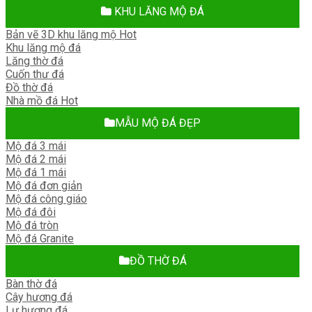
KHU LĂNG MỘ ĐÁ
Bản vẽ 3D khu lăng mộ
Khu lăng mộ đá
Lăng thờ đá
Cuốn thư đá
Đồ thờ đá
Nhà mồ đá
MẪU MỘ ĐÁ ĐẸP
Mộ đá 3 mái
Mộ đá 2 mái
Mộ đá 1 mái
Mộ đá đơn giản
Mộ đá công giáo
Mộ đá đôi
Mộ đá tròn
Mộ đá Granite
ĐỒ THỜ ĐÁ
Bàn thờ đá
Cây hương đá
Lư hương đá