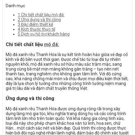
Danh mục
1
Chi tiết chất liệu mộ đá:
2
Ứng dụng và thi công
3
Đặc điểm thiết kế
4
Kích thước thực tế
5
Dịch vụ hỗ trợ khách hàng
Chi tiết chất liệu
mộ đá:
Mộ đá xanh rêu Thanh Hóa là sự kết tinh hoàn hảo giữa vẻ đẹp cổ
kính và độ bền vượt thời gian. Được chế tác từ loại đá tự nhiên
nguyên khối, mộ đá xanh rêu sở hữu màu sắc trầm mặc, sang
trọng cùng bề mặt mịn màng không gân trắng – tạo nên nét
thanh tao, trang nghiêm cho không gian tâm linh. Với độ cứng
cao, khả năng chống mài mòn và chịu được mọi điều kiện thời tiết,
đây là lựa chọn lý tưởng cho những công trình tưởng niệm mang
giá trị lâu dài và đậm chất truyền thống Việt.
Ứng dụng và thi công
Mộ đá xanh rêu Thanh Hóa được ứng dụng rộng rãi trong xây
dựng lăng mộ gia tộc, khu nghĩa trang dòng họ và các công trình
tâm linh lớn nhỏ trên toàn quốc. Với khả năng gia công tinh xảo,
loại đá này cho phép chạm khắc hoa văn tứ linh, hoa sen, chữ
Hán… một cách sắc nét và bền đẹp. Quá trình thi công được thực
hiện bởi đội ngũ nghệ nhân lành nghề, đảm bảo độ chính xác tuyệt