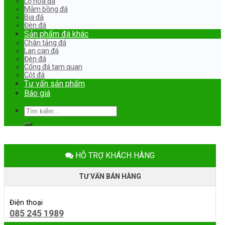
Lọ hoa đá
Mâm bồng đá
Bia đá
Đèn đá
Sản phẩm đá khác
Chân tảng đá
Lan can đá
Đèn đá
Cổng đá tam quan
Cột đá
Tư vấn sản phẩm
Báo giá
Tìm
kiếm:
HỖ TRỢ KHÁCH HÀNG
TƯ VẤN BÁN HÀNG
Điện thoại
085 245 1989