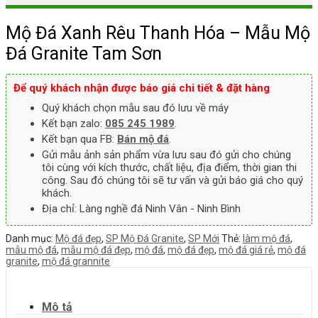
Mộ Đá Xanh Rêu Thanh Hóa – Mẫu Mộ
Đá Granite Tam Sơn
Để quý khách nhận được báo giá chi tiết & đặt hàng
Quý khách chọn mẫu sau đó lưu về máy
Kết bạn zalo:
085 245 1989
.
Kết bạn qua FB:
Bán mộ đá
.
Gửi mẫu ảnh sản phẩm vừa lưu sau đó gửi cho chúng
tôi cùng với kích thước, chất liệu, địa điểm, thời gian thi
công. Sau đó chúng tôi sẽ tư vấn và gửi báo giá cho quý
khách.
Địa chỉ: Làng nghề đá Ninh Vân - Ninh Bình
Danh mục:
Mộ đá đẹp
,
SP Mộ Đá Granite
,
SP Mới
Thẻ:
làm mộ đá
,
mẫu mộ đá
,
mẫu mộ đá đẹp
,
mộ đá
,
mộ đá đẹp
,
mộ đá giá rẻ
,
mộ đá
granite
,
mộ đá grannite
Mô tả