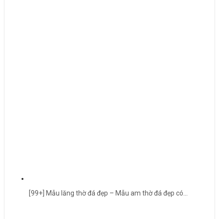
[99+] Mẫu lăng thờ đá đẹp – Mẫu am thờ đá đẹp có…