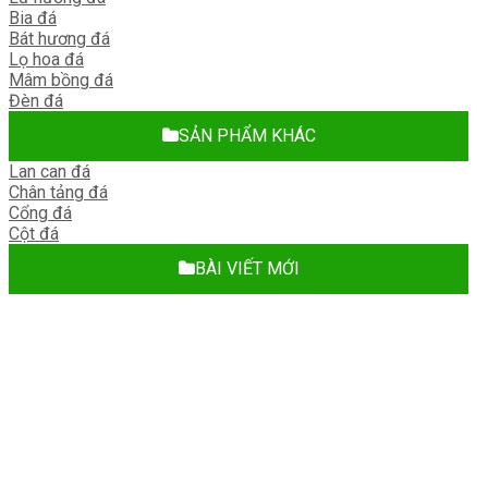
Bia đá
Bát hương đá
Lọ hoa đá
Mâm bồng đá
Đèn đá
SẢN PHẨM KHÁC
Lan can đá
Chân tảng đá
Cổng đá
Cột đá
BÀI VIẾT MỚI