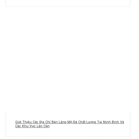
Giới Thiệu Các Địa Chỉ Bán Lăng Mộ Đá Chất Lượng Tại Ninh Bình Và
Các Khu Vực Lân Cận