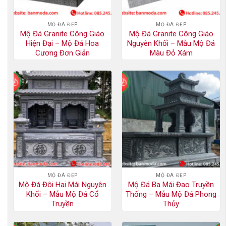
MỘ ĐÁ ĐẸP
MỘ ĐÁ ĐẸP
Mộ Đá Granite Công Giáo
Mộ Đá Granite Công Giáo
Hiện Đại – Mộ Đá Hoa
Nguyên Khối – Mẫu Mộ Đá
Cương Đơn Giản
Màu Đỏ Xám
MỘ ĐÁ ĐẸP
MỘ ĐÁ ĐẸP
Mộ Đá Đôi Hai Mái Nguyên
Mộ Đá Ba Mái Đao Truyền
Khối – Mẫu Mộ Đá Cổ
Thống – Mẫu Mộ Đá Phong
Truyền
Thủy