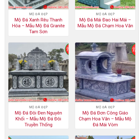
MỘ ĐÁ ĐẸP
MỘ ĐÁ ĐẸP
Mộ Đá Xanh Rêu Thanh
Mộ Đá Mái Đao Hai Mái –
Hóa – Mẫu Mộ Đá Granite
Mẫu Mộ Đá Chạm Hoa Văn
Tam Sơn
MỘ ĐÁ ĐẸP
MỘ ĐÁ ĐẸP
Mộ Đá Đôi Đen Nguyên
Mộ Đá Đơn Công Giáo
Khối – Mẫu Mộ Đá Đôi
Chạm Hoa Văn – Mẫu Mộ
Truyền Thống
Đá Mái Vòm