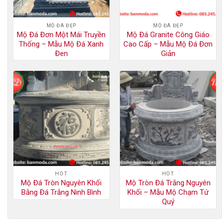
MỘ ĐÁ ĐẸP
MỘ ĐÁ ĐẸP
Mộ Đá Đơn Một Mái Truyền
Mộ Đá Granite Công Giáo
Thống – Mẫu Mộ Đá Xanh
Cao Cấp – Mẫu Mộ Đá Đơn
Đen
Giản
HÓT
HÓT
Mộ Đá Tròn Nguyên Khối
Mộ Tròn Đá Trắng Nguyên
Bằng Đá Trắng Ninh Bình
Khối – Mẫu Mộ Chạm Tứ
Quý