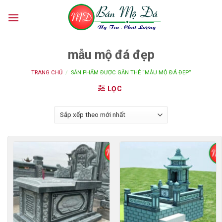
Skip
to
content
mẫu mộ đá đẹp
TRANG CHỦ
/
SẢN PHẨM ĐƯỢC GẮN THẺ “MẪU MỘ ĐÁ ĐẸP”
LỌC