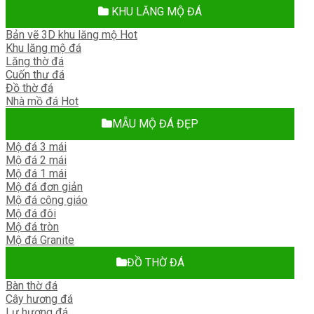
KHU LĂNG MỘ ĐÁ
Bản vẽ 3D khu lăng mộ
Khu lăng mộ đá
Lăng thờ đá
Cuốn thư đá
Đồ thờ đá
Nhà mồ đá
MẪU MỘ ĐÁ ĐẸP
Mộ đá 3 mái
Mộ đá 2 mái
Mộ đá 1 mái
Mộ đá đơn giản
Mộ đá công giáo
Mộ đá đôi
Mộ đá tròn
Mộ đá Granite
ĐỒ THỜ ĐÁ
Bàn thờ đá
Cây hương đá
Lư hương đá