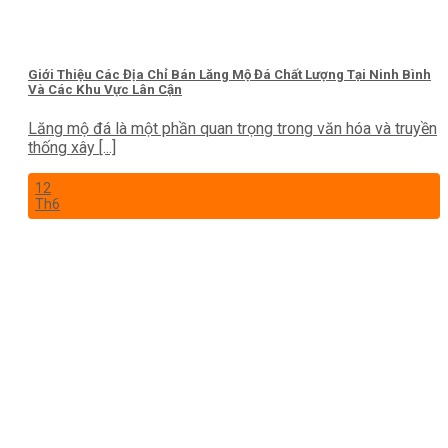
Giới Thiệu Các Địa Chỉ Bán Lăng Mộ Đá Chất Lượng Tại Ninh Bình
Và Các Khu Vực Lân Cận
Lăng mộ đá là một phần quan trọng trong văn hóa và truyền
thống xây [...]
12
Th6