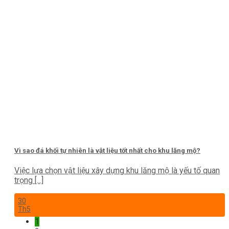
Vì sao đá khối tự nhiên là vật liệu tốt nhất cho khu lăng mộ?
Việc lựa chọn vật liệu xây dựng khu lăng mộ là yếu tố quan
trọng [...]
30
Th5
1