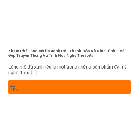
Khám Phá Lăng Mộ Đá Xanh Rêu Thanh Hóa Và Ninh Bình – Vẻ
Đẹp Truyền Thống Và Tinh Hoa Nghệ Thuật Đá
Lăng mộ đá xanh rêu là một trong những sản phẩm đá mỹ
nghệ được [...]
11
Th6