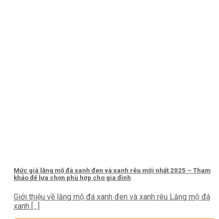
Mức giá lăng mộ đá xanh đen và xanh rêu mới nhất 2025 – Tham
khảo để lựa chọn phù hợp cho gia đình
Giới thiệu về lăng mộ đá xanh đen và xanh rêu Lăng mộ đá
xanh [...]