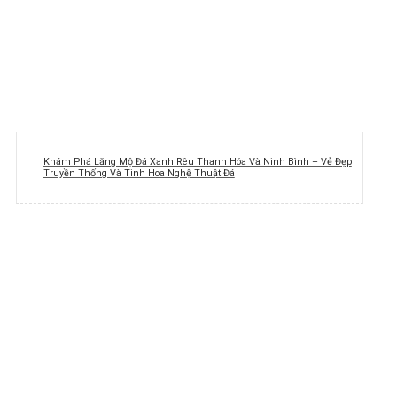
Khám Phá Lăng Mộ Đá Xanh Rêu Thanh Hóa Và Ninh Bình – Vẻ Đẹp
Truyền Thống Và Tinh Hoa Nghệ Thuật Đá