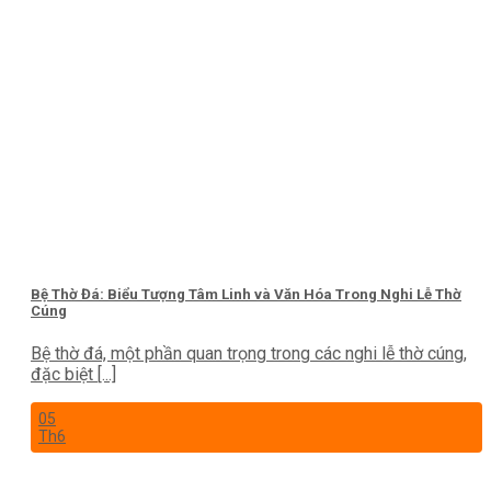
Bệ Thờ Đá: Biểu Tượng Tâm Linh và Văn Hóa Trong Nghi Lễ Thờ
Cúng
Bệ thờ đá, một phần quan trọng trong các nghi lễ thờ cúng,
đặc biệt [...]
05
Th6