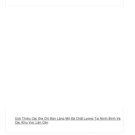
Giới Thiệu Các Địa Chỉ Bán Lăng Mộ Đá Chất Lượng Tại Ninh Bình Và
Các Khu Vực Lân Cận