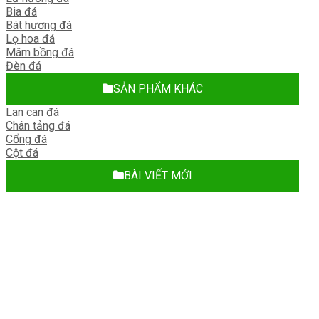
Bia đá
Bát hương đá
Lọ hoa đá
Mâm bồng đá
Đèn đá
SẢN PHẨM KHÁC
Lan can đá
Chân tảng đá
Cổng đá
Cột đá
BÀI VIẾT MỚI