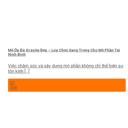
Mộ Ốp Đá Granite Đẹp – Lựa Chọn Sang Trọng Cho Mộ Phần Tại
Ninh Bình
Việc chăm sóc và xây dựng mộ phần không chỉ thể hiện sự
tôn kính [...]
03
Th6