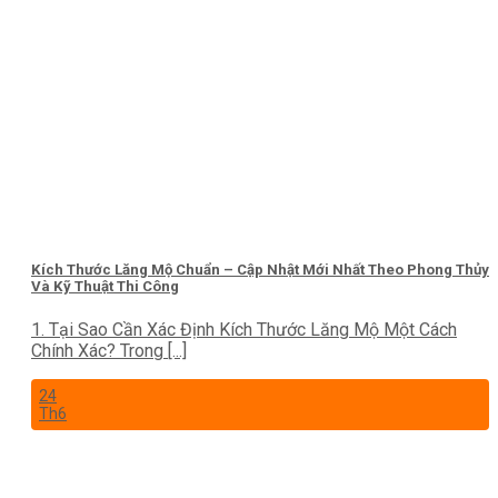
Kích Thước Lăng Mộ Chuẩn – Cập Nhật Mới Nhất Theo Phong Thủy
Và Kỹ Thuật Thi Công
1. Tại Sao Cần Xác Định Kích Thước Lăng Mộ Một Cách
Chính Xác? Trong [...]
24
Th6