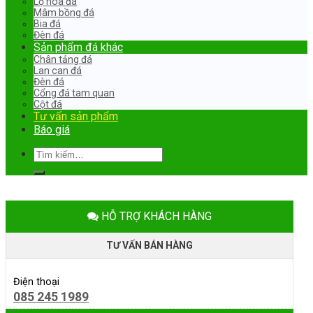
Lọ hoa đá
Mâm bồng đá
Bia đá
Đèn đá
Sản phẩm đá khác
Chân tảng đá
Lan can đá
Đèn đá
Cổng đá tam quan
Cột đá
Tư vấn sản phẩm
Báo giá
Tìm
kiếm:
HỖ TRỢ KHÁCH HÀNG
TƯ VẤN BÁN HÀNG
Điện thoại
085 245 1989