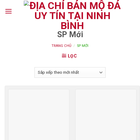
Skip
to
content
SP Mới
TRANG CHỦ
/
SP MỚI
LỌC