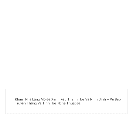
Khám Phá Lăng Mộ Đá Xanh Rêu Thanh Hóa Và Ninh Bình – Vẻ Đẹp
Truyền Thống Và Tinh Hoa Nghệ Thuật Đá