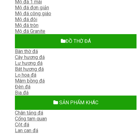
Mộ đá 1 mái
Mộ đá đơn giản
Mộ đá công giáo
Mộ đá đôi
Mộ đá tròn
Mộ đá Granite
ĐỒ THỜ ĐÁ
Bàn thờ đá
Cây hương đá
Lư hương đá
Bát hương đá
Lọ hoa đá
Mâm bồng đá
Đèn đá
Bia đá
SẢN PHẨM KHÁC
Chân tảng đá
Cổng tam quan
Cột đá
Lan can đá