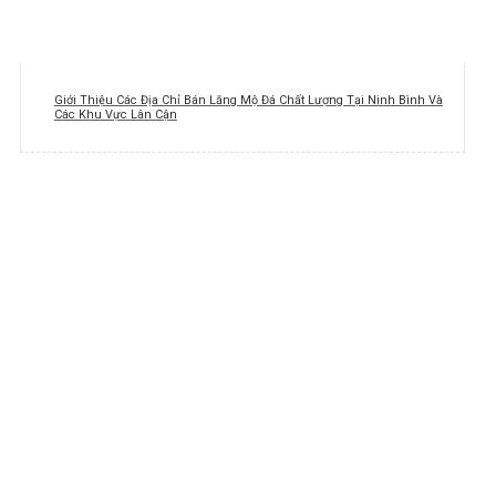
Giới Thiệu Các Địa Chỉ Bán Lăng Mộ Đá Chất Lượng Tại Ninh Bình Và
Các Khu Vực Lân Cận