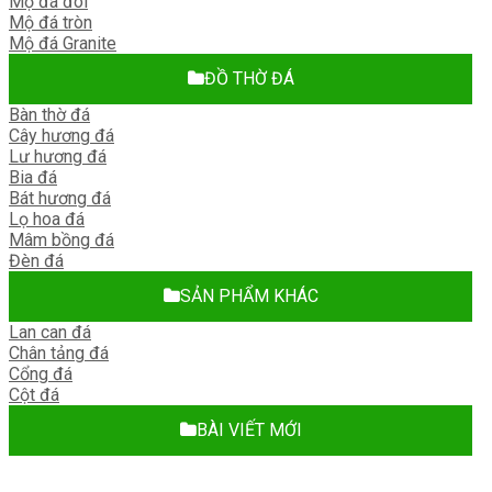
Mộ đá đôi
Mộ đá tròn
Mộ đá Granite
ĐỒ THỜ ĐÁ
Bàn thờ đá
Cây hương đá
Lư hương đá
Bia đá
Bát hương đá
Lọ hoa đá
Mâm bồng đá
Đèn đá
SẢN PHẨM KHÁC
Lan can đá
Chân tảng đá
Cổng đá
Cột đá
BÀI VIẾT MỚI