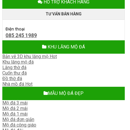
HỖ TRỢ KHÁCH HÀNG
TƯ VẤN BÁN HÀNG
Điện thoại
085 245 1989
KHU LĂNG MỘ ĐÁ
Bản vẽ 3D khu lăng mộ
Khu lăng mộ đá
Lăng thờ đá
Cuốn thư đá
Đồ thờ đá
Nhà mồ đá
MẪU MỘ ĐÁ ĐẸP
Mộ đá 3 mái
Mộ đá 2 mái
Mộ đá 1 mái
Mộ đá đơn giản
Mộ đá công giáo