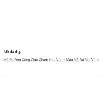
Mộ đá đẹp
Mộ Đá Đơn Công Giáo Chạm Hoa Văn – Mẫu Mộ Đá Mái Vòm