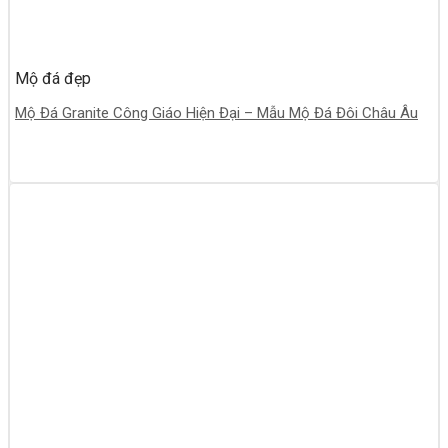
Mộ đá đẹp
Mộ Đá Granite Công Giáo Hiện Đại – Mẫu Mộ Đá Đôi Châu Âu