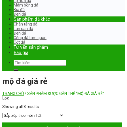
Lọ hoa đá
Mâm bồng đá
Bia đá
Đèn đá
Sản phẩm đá khác
Chân tảng đá
Lan can đá
Đèn đá
Cổng đá tam quan
Cột đá
Tư vấn sản phẩm
Báo giá
Tìm
kiếm:
mộ đá giá rẻ
TRANG CHỦ
/
SẢN PHẨM ĐƯỢC GẮN THẺ “MỘ ĐÁ GIÁ RẺ”
Lọc
Showing all 8 results