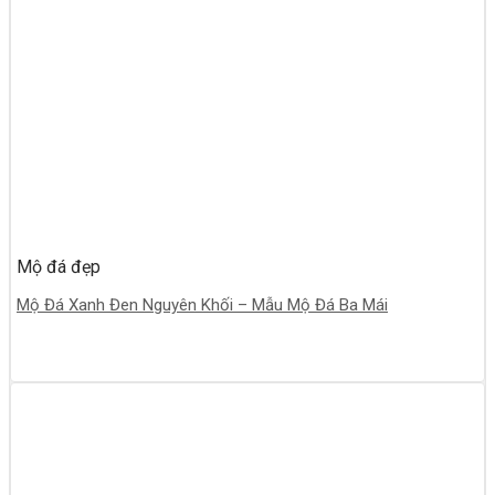
Mộ đá đẹp
Mộ Đá Xanh Đen Nguyên Khối – Mẫu Mộ Đá Ba Mái