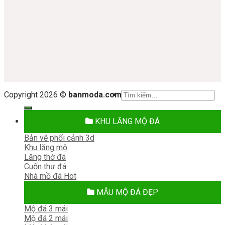
Tìm
Copyright 2026 ©
banmoda.com
kiếm:
KHU LĂNG MỘ ĐÁ
Bản vẽ phối cảnh 3d
Khu lăng mộ
Lăng thờ đá
Cuốn thư đá
Nhà mồ đá
MẪU MỘ ĐÁ ĐẸP
Mộ đá 3 mái
Mộ đá 2 mái