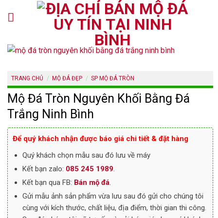
Skip
to
content
TRANG CHỦ
/
MỘ ĐÁ ĐẸP
/
SP MỘ ĐÁ TRÒN
Mộ Đá Tròn Nguyên Khối Bằng Đá
Trắng Ninh Bình
Để quý khách nhận được báo giá chi tiết & đặt hàng
Quý khách chọn mẫu sau đó lưu về máy
Kết bạn zalo:
085 245 1989
.
Kết bạn qua FB:
Bán mộ đá
.
Gửi mẫu ảnh sản phẩm vừa lưu sau đó gửi cho chúng tôi
cùng với kích thước, chất liệu, địa điểm, thời gian thi công.