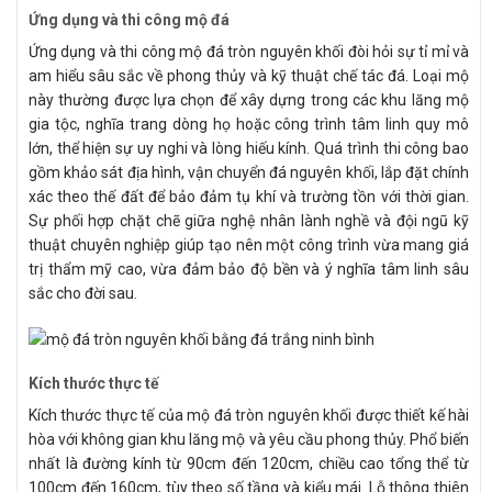
Ứng dụng và thi công mộ đá
Ứng dụng và thi công mộ đá tròn nguyên khối đòi hỏi sự tỉ mỉ và
am hiểu sâu sắc về phong thủy và kỹ thuật chế tác đá. Loại mộ
này thường được lựa chọn để xây dựng trong các khu lăng mộ
gia tộc, nghĩa trang dòng họ hoặc công trình tâm linh quy mô
lớn, thể hiện sự uy nghi và lòng hiếu kính. Quá trình thi công bao
gồm khảo sát địa hình, vận chuyển đá nguyên khối, lắp đặt chính
xác theo thế đất để bảo đảm tụ khí và trường tồn với thời gian.
Sự phối hợp chặt chẽ giữa nghệ nhân lành nghề và đội ngũ kỹ
thuật chuyên nghiệp giúp tạo nên một công trình vừa mang giá
trị thẩm mỹ cao, vừa đảm bảo độ bền và ý nghĩa tâm linh sâu
sắc cho đời sau.
Kích thước thực tế
Kích thước thực tế của mộ đá tròn nguyên khối được thiết kế hài
hòa với không gian khu lăng mộ và yêu cầu phong thủy. Phổ biến
nhất là đường kính từ 90cm đến 120cm, chiều cao tổng thể từ
100cm đến 160cm, tùy theo số tầng và kiểu mái. Lỗ thông thiên