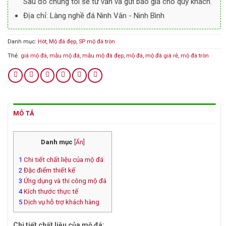
Sau đó chúng tôi sẽ tư vấn và gửi báo giá cho quý khách.
Địa chỉ: Làng nghề đá Ninh Vân - Ninh Bình
Danh mục:
Hót
,
Mộ đá đẹp
,
SP mộ đá tròn
Thẻ:
giá mộ đá
,
mẫu mộ đá
,
mẫu mộ đá đẹp
,
mộ đá
,
mộ đá giá rẻ
,
mộ đá tròn
MÔ TẢ
Danh mục
[
Ẩn
]
1
Chi tiết chất liệu của mộ đá:
2
Đặc điểm thiết kế
3
Ứng dụng và thi công mộ đá
4
Kích thước thực tế
5
Dịch vụ hỗ trợ khách hàng
Chi tiết chất liệu của mộ đá: