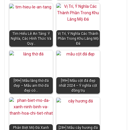
Tìm Hiểu Lễ An Táng: Ý
Vị Trí, Ý Nghĩa Các Thành
Nghĩa, Các Hình Thức Và
Phần Trong Khu Lăng Mộ
Quy…
Đá
[99+] Mẫu lăng thờ đá
[99+] Mẫu cột đá đẹp
đẹp – Mẫu am thờ đá
nhất 2024 – Ý nghĩa cột
đẹp có…
đồng trụ
Phân Biệt Mộ Đá Xanh
[28+] Mẫu cây hương đá