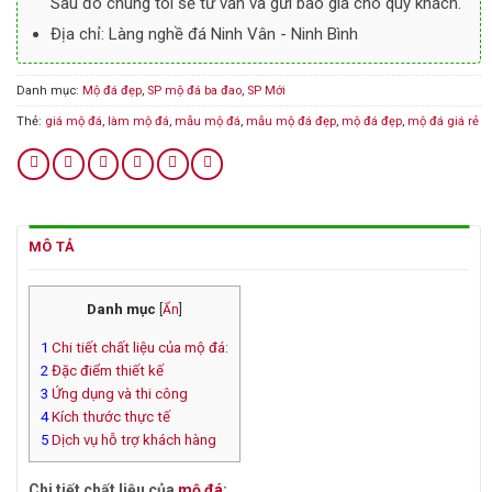
Sau đó chúng tôi sẽ tư vấn và gửi báo giá cho quý khách.
Địa chỉ: Làng nghề đá Ninh Vân - Ninh Bình
Danh mục:
Mộ đá đẹp
,
SP mộ đá ba đao
,
SP Mới
Thẻ:
giá mộ đá
,
làm mộ đá
,
mẫu mộ đá
,
mẫu mộ đá đẹp
,
mộ đá đẹp
,
mộ đá giá rẻ
MÔ TẢ
Danh mục
[
Ẩn
]
1
Chi tiết chất liệu của mộ đá:
2
Đặc điểm thiết kế
3
Ứng dụng và thi công
4
Kích thước thực tế
5
Dịch vụ hỗ trợ khách hàng
Chi tiết chất liệu của
mộ đá
: