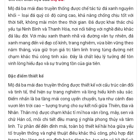
Mộ đá ba mái đao truyền thống được chế tác từ đá xanh nguyên
khối – loại đá quý có độ cứng cao, khả năng chống chịu tốt với
thời tiết, không mài mòn theo thời gian. Đá được khai thác chủ
yếu tại Ninh Bình và Thanh Hóa, nơi nổi tiếng với nghề điêu khắc
đá lâu đời. Với màu xanh thanh nhã và đường vân tự nhiên, đá
xanh mang đến vẻ đẹp cổ kính, trang nghiêm, vừa bền vững theo
năm tháng, vừa giữ trọn giá trị tâm linh trong từng đường nét
chạm khắc thủ công tinh xảo. Đây là chất liệu lý tưởng để tôn
vinh lòng hiếu đạo và sự trường tồn của gia tiên.
Đặc điểm thiết kế
Mộ đá ba mái đao truyền thống được thiết kế với cấu trúc cân đối
và tinh tế, thể hiện sự trang nghiêm và lòng hiếu kính sâu sắc.
Điểm nhấn là ba tầng mái cong uyển chuyển, tựa như cánh đao
vươn lên trời cao – tượng trưng cho sự kết nối giữa Thiên, Địa và
Nhân. Thân mộ được chạm khắc tỉ mỉ hoa văn rồng, mây, sen và
chữ Hán cổ, mỗi chi tiết đều mang ý nghĩa phong thủy và tâm
linh. Từ phần đế đến đỉnh mái, toàn bộ thiết kế hài hòa giữa yếu
tố truyền thống và nghệ thuật điêu khắc thủ công, phù hợp đặt
trong khu lăng mộ gia đình hoặc dòng họ, tạo nên vẻ bề thế và