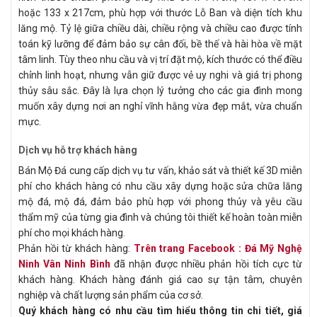
hoặc 133 x 217cm, phù hợp với thước Lỗ Ban và diện tích khu
lăng mộ. Tỷ lệ giữa chiều dài, chiều rộng và chiều cao được tính
toán kỹ lưỡng để đảm bảo sự cân đối, bề thế và hài hòa về mặt
tâm linh. Tùy theo nhu cầu và vị trí đặt mộ, kích thước có thể điều
chỉnh linh hoạt, nhưng vẫn giữ được vẻ uy nghi và giá trị phong
thủy sâu sắc. Đây là lựa chọn lý tưởng cho các gia đình mong
muốn xây dựng nơi an nghỉ vĩnh hằng vừa đẹp mắt, vừa chuẩn
mực.
Dịch vụ hỗ trợ khách hàng
Bán Mộ Đá cung cấp dịch vụ tư vấn, khảo sát và thiết kế 3D miễn
phí cho khách hàng có nhu cầu xây dựng hoặc sửa chữa lăng
mộ đá, mộ đá, đảm bảo phù hợp với phong thủy và yêu cầu
thẩm mỹ của từng gia đình và chúng tôi thiết kế hoàn toàn miễn
phí cho mọi khách hàng.
Phản hồi từ khách hàng:
Trên trang Facebook : Đá Mỹ Nghệ
Ninh Vân Ninh Bình
đã nhận được nhiều phản hồi tích cực từ
khách hàng. Khách hàng đánh giá cao sự tận tâm, chuyên
nghiệp và chất lượng sản phẩm của cơ sở.
Quý khách hàng có nhu cầu tìm hiểu thông tin chi tiết, giá