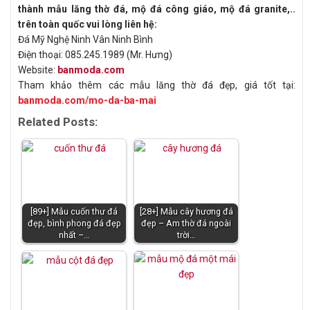
thành mẫu lăng thờ đá, mộ đá công giáo, mộ đá granite,..
trên toàn quốc vui lòng liên hệ:
Đá Mỹ Nghệ Ninh Vân Ninh Bình
Điện thoại: 085.245.1989 (Mr. Hưng)
Website:
banmoda.com
Tham khảo thêm các mẫu lăng thờ đá đẹp, giá tốt tại:
banmoda.com/mo-da-ba-mai
Related Posts:
[89+] Mẫu cuốn thư đá
[28+] Mẫu cây hương đá
đẹp, bình phong đá đẹp
đẹp – Am thờ đá ngoài
nhất –…
trời…