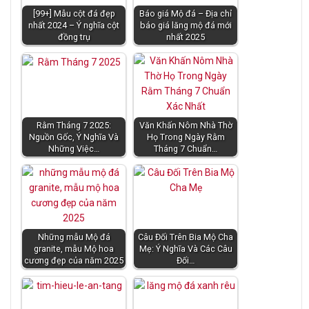
[99+] Mẫu cột đá đẹp
Báo giá Mộ đá – Địa chỉ
nhất 2024 – Ý nghĩa cột
báo giá lăng mộ đá mới
đồng trụ
nhất 2025
Rằm Tháng 7 2025:
Văn Khấn Nôm Nhà Thờ
Nguồn Gốc, Ý Nghĩa Và
Họ Trong Ngày Rằm
Những Việc…
Tháng 7 Chuẩn…
Những mẫu Mộ đá
Câu Đối Trên Bia Mộ Cha
granite, mẫu Mộ hoa
Mẹ: Ý Nghĩa Và Các Câu
cương đẹp của năm 2025
Đối…