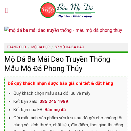
Skip
to
content
TRANG CHỦ
/
MỘ ĐÁ ĐẸP
/
SP MỘ ĐÁ BA ĐAO
Mộ Đá Ba Mái Đao Truyền Thống –
Mẫu Mộ Đá Phong Thủy
Để quý khách nhận được báo giá chi tiết & đặt hàng
Quý khách chọn mẫu sau đó lưu về máy
Kết bạn zalo:
085 245 1989
.
Kết bạn qua FB:
Bán mộ đá
.
Gửi mẫu ảnh sản phẩm vừa lưu sau đó gửi cho chúng tôi
cùng với kích thước, chất liệu, địa điểm, thời gian thi công.