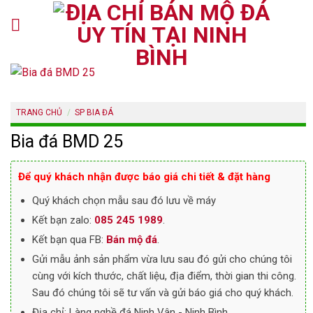
Skip
to
content
TRANG CHỦ
/
SP BIA ĐÁ
Bia đá BMD 25
Để quý khách nhận được báo giá chi tiết & đặt hàng
Quý khách chọn mẫu sau đó lưu về máy
Kết bạn zalo:
085 245 1989
.
Kết bạn qua FB:
Bán mộ đá
.
Gửi mẫu ảnh sản phẩm vừa lưu sau đó gửi cho chúng tôi
cùng với kích thước, chất liệu, địa điểm, thời gian thi công.
Sau đó chúng tôi sẽ tư vấn và gửi báo giá cho quý khách.
Địa chỉ: Làng nghề đá Ninh Vân - Ninh Bình