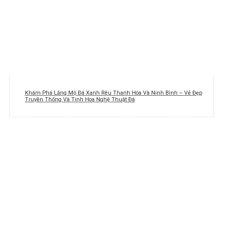
Khám Phá Lăng Mộ Đá Xanh Rêu Thanh Hóa Và Ninh Bình – Vẻ Đẹp
Truyền Thống Và Tinh Hoa Nghệ Thuật Đá