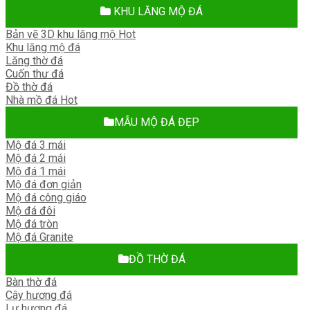
KHU LĂNG MỘ ĐÁ
Bản vẽ 3D khu lăng mộ
Khu lăng mộ đá
Lăng thờ đá
Cuốn thư đá
Đồ thờ đá
Nhà mồ đá
MẪU MỘ ĐÁ ĐẸP
Mộ đá 3 mái
Mộ đá 2 mái
Mộ đá 1 mái
Mộ đá đơn giản
Mộ đá công giáo
Mộ đá đôi
Mộ đá tròn
Mộ đá Granite
ĐỒ THỜ ĐÁ
Bàn thờ đá
Cây hương đá
Lư hương đá