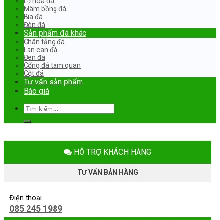
Lọ hoa đá
Mâm bồng đá
Bia đá
Đèn đá
Sản phẩm đá khác
Chân tảng đá
Lan can đá
Đèn đá
Cổng đá tam quan
Cột đá
Tư vấn sản phẩm
Báo giá
Tìm
kiếm:
HỖ TRỢ KHÁCH HÀNG
TƯ VẤN BÁN HÀNG
Điện thoại
085 245 1989