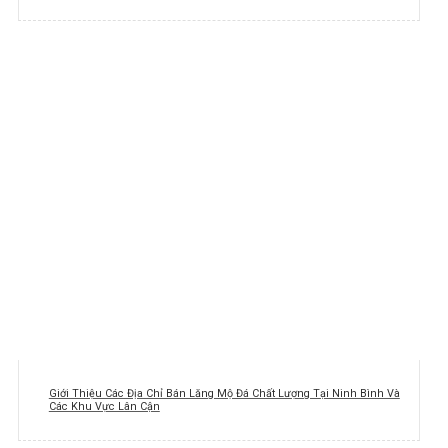
Giới Thiệu Các Địa Chỉ Bán Lăng Mộ Đá Chất Lượng Tại Ninh Bình Và
Các Khu Vực Lân Cận