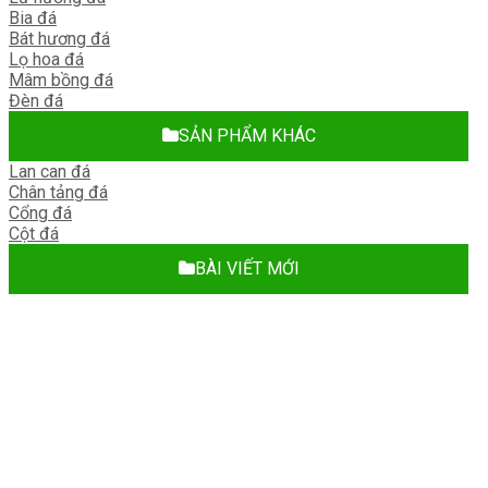
Bia đá
Bát hương đá
Lọ hoa đá
Mâm bồng đá
Đèn đá
SẢN PHẨM KHÁC
Lan can đá
Chân tảng đá
Cổng đá
Cột đá
BÀI VIẾT MỚI