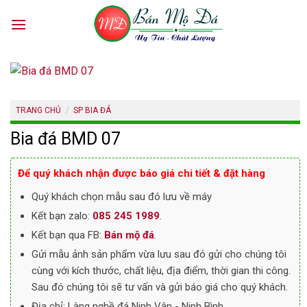
Skip
to
content
TRANG CHỦ
/
SP BIA ĐÁ
Bia đá BMD 07
Để quý khách nhận được báo giá chi tiết & đặt hàng
Quý khách chọn mẫu sau đó lưu về máy
Kết bạn zalo:
085 245 1989
.
Kết bạn qua FB:
Bán mộ đá
.
Gửi mẫu ảnh sản phẩm vừa lưu sau đó gửi cho chúng tôi
cùng với kích thước, chất liệu, địa điểm, thời gian thi công.
Sau đó chúng tôi sẽ tư vấn và gửi báo giá cho quý khách.
Địa chỉ: Làng nghề đá Ninh Vân - Ninh Bình