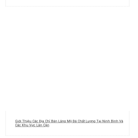
Giới Thiệu Các Địa Chỉ Bán Lăng Mộ Đá Chất Lượng Tại Ninh Bình Và
Các Khu Vực Lân Cận