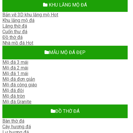
KHU LĂNG MỘ ĐÁ
Bản vẽ 3D khu lăng mộ
Khu lăng mộ đá
Lăng thờ đá
Cuốn thư đá
Đồ thờ đá
Nhà mồ đá
MẪU MỘ ĐÁ ĐẸP
Mộ đá 3 mái
Mộ đá 2 mái
Mộ đá 1 mái
Mộ đá đơn giản
Mộ đá công giáo
Mộ đá đôi
Mộ đá tròn
Mộ đá Granite
ĐỒ THỜ ĐÁ
Bàn thờ đá
Cây hương đá
Lư hương đá