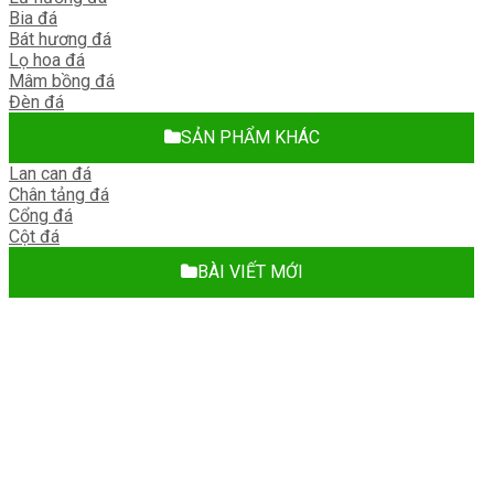
Bia đá
Bát hương đá
Lọ hoa đá
Mâm bồng đá
Đèn đá
SẢN PHẨM KHÁC
Lan can đá
Chân tảng đá
Cổng đá
Cột đá
BÀI VIẾT MỚI