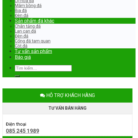
Lọ hoa đá
Mâm bồng đá
Bia đá
Đèn đá
Sản phẩm đá khác
Chân tảng đá
Lan can đá
Đèn đá
Cổng đá tam quan
Cột đá
Tư vấn sản phẩm
Báo giá
Tìm
kiếm:
HỖ TRỢ KHÁCH HÀNG
TƯ VẤN BÁN HÀNG
Điện thoại
085 245 1989