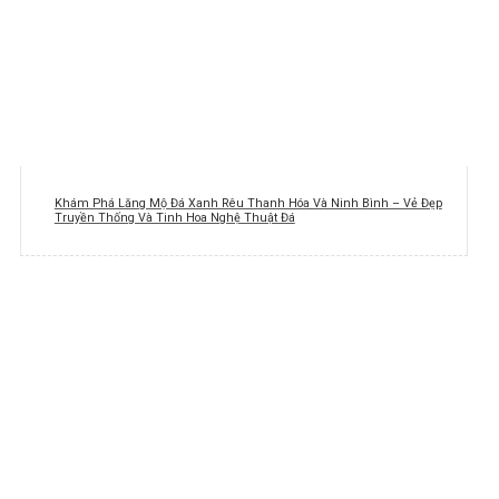
Khám Phá Lăng Mộ Đá Xanh Rêu Thanh Hóa Và Ninh Bình – Vẻ Đẹp
Truyền Thống Và Tinh Hoa Nghệ Thuật Đá