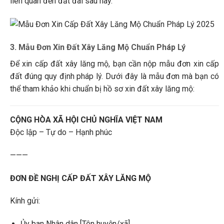
liên quan đến đất đai sau này.
3. Mẫu Đơn Xin Đất Xây Lăng Mộ Chuẩn Pháp Lý
Để xin cấp đất xây lăng mộ, bạn cần nộp mẫu đơn xin cấp
đất đúng quy định pháp lý. Dưới đây là mẫu đơn mà bạn có
thể tham khảo khi chuẩn bị hồ sơ xin đất xây lăng mộ:
CỘNG HÒA XÃ HỘI CHỦ NGHĨA VIỆT NAM
Độc lập – Tự do – Hạnh phúc
———
ĐƠN ĐỀ NGHỊ CẤP ĐẤT XÂY LĂNG MỘ
Kính gửi:
Ủy ban Nhân dân [Tên huyện/xã]