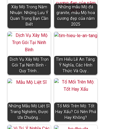
Xây Mộ Trong Năm
Những mẫu Mộ đá
Nhuận: Những Lưu Ý
granite, mẫu Mộ hoa
Quan Trọng Bạn Cần
cương đẹp của năm
Biết
2025
Dịch Vụ Xây Mộ Trọn
Tìm Hiểu Lễ An Táng:
Gói Tại Ninh Bình -
Ý Nghĩa, Các Hình
Quy Trình…
Thức Và Quy…
Những Mẫu Mộ Liệt Sĩ
Tổ Mối Trên Mộ: Tốt
Trang Nghiêm, Được
Hay Xấu? Có Nên Phá
Ưa Chuộng…
Hay Không?