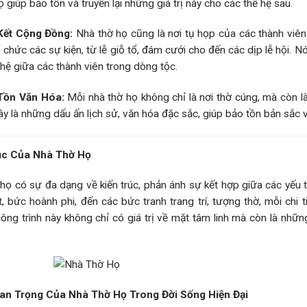
ọ giúp bảo tồn và truyền lại những giá trị này cho các thế hệ sau.
Kết Cộng Đồng:
Nhà thờ họ cũng là nơi tụ họp của các thành viên 
ổ chức các sự kiện, từ lễ giỗ tổ, đám cưới cho đến các dịp lễ hội. 
hệ giữa các thành viên trong dòng tộc.
Tồn Văn Hóa:
Mỗi nhà thờ họ không chỉ là nơi thờ cúng, mà còn là 
ây là những dấu ấn lịch sử, văn hóa đặc sắc, giúp bảo tồn bản sắc 
úc Của Nhà Thờ Họ
họ có sự đa dạng về kiến trúc, phản ánh sự kết hợp giữa các yếu
, bức hoành phi, đến các bức tranh trang trí, tượng thờ, mỗi chi 
ông trình này không chỉ có giá trị về mặt tâm linh mà còn là nh
n Trọng Của Nhà Thờ Họ Trong Đời Sống Hiện Đại