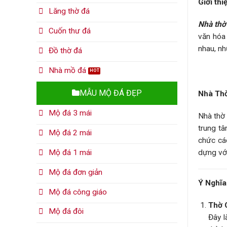
Giới th
Lăng thờ đá
Nhà thờ
Cuốn thư đá
văn hóa 
nhau, nh
Đồ thờ đá
Nhà mồ đá
MẪU MỘ ĐÁ ĐẸP
Nhà Thờ
Mộ đá 3 mái
Nhà thờ 
trung tâ
Mộ đá 2 mái
chức các
dựng với
Mộ đá 1 mái
Mộ đá đơn giản
Ý Nghĩa
Mộ đá công giáo
Thờ 
Mộ đá đôi
Đây l