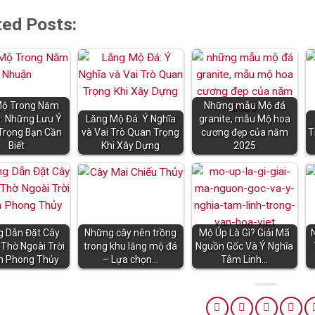
ted Posts:
Mộ Trong Năm
Những mẫu Mộ đá
: Những Lưu Ý
Lăng Mộ Đá: Ý Nghĩa
granite, mẫu Mộ hoa
Trọng Bạn Cần
và Vai Trò Quan Trọng
cương đẹp của năm
T
Biết
Khi Xây Dựng
2025
 Dẫn Đặt Cây
Những cây nên trồng
Mộ Úp Là Gì? Giải Mã
Thờ Ngoài Trời
trong khu lăng mộ đá
Nguồn Gốc Và Ý Nghĩa
n Phong Thủy
– Lựa chọn…
Tâm Linh…