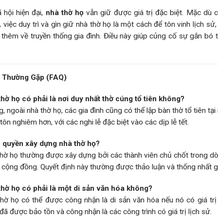
 hội hiện đại,
nhà thờ họ
vẫn giữ được giá trị đặc biệt. Mặc dù 
 việc duy trì và gìn giữ nhà thờ họ là một cách để tôn vinh lịch sử
 thêm về truyền thống gia đình. Điều này giúp củng cố sự gắn bó
 Thường Gặp (FAQ)
hờ họ có phải là nơi duy nhất thờ cúng tổ tiên không?
, ngoài nhà thờ họ, các gia đình cũng có thể lập bàn thờ tổ tiên tạ
tôn nghiêm hơn, với các nghi lễ đặc biệt vào các dịp lễ tết.
ó quyền xây dựng nhà thờ họ?
hờ họ thường được xây dựng bởi các thành viên chủ chốt trong dò
 cộng đồng. Quyết định này thường được thảo luận và thống nhất gi
hờ họ có phải là một di sản văn hóa không?
hờ họ có thể được công nhận là di sản văn hóa nếu nó có giá trị l
ã được bảo tồn và công nhận là các công trình có giá trị lịch sử.