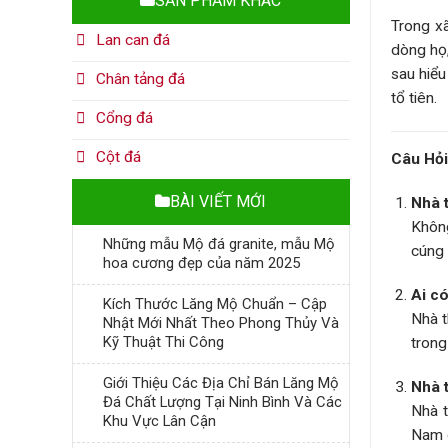
SẢN PHẨM KHÁC
Trong xã
Lan can đá
dòng họ,
sau hiểu
Chân tảng đá
tổ tiên.
Cổng đá
Cột đá
Câu Hỏi
BÀI VIẾT MỚI
Nhà t
Không
Những mẫu Mộ đá granite, mẫu Mộ
cúng 
hoa cương đẹp của năm 2025
Ai c
Kích Thước Lăng Mộ Chuẩn – Cập
Nhà t
Nhật Mới Nhất Theo Phong Thủy Và
Kỹ Thuật Thi Công
trong
Giới Thiệu Các Địa Chỉ Bán Lăng Mộ
Nhà t
Đá Chất Lượng Tại Ninh Bình Và Các
Nhà t
Khu Vực Lân Cận
Nam đ