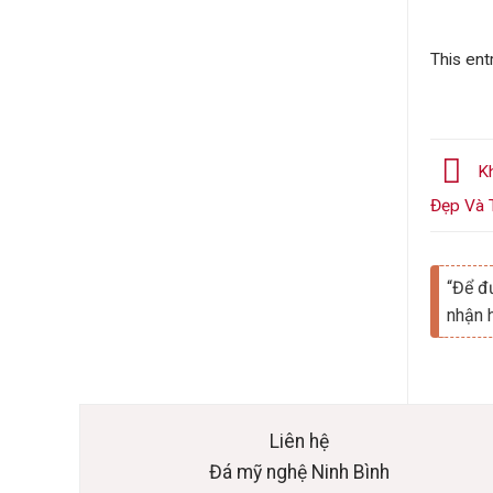
This ent
Kh
Đẹp Và 
“Để đư
nhận 
Liên hệ
Đá mỹ nghệ Ninh Bình