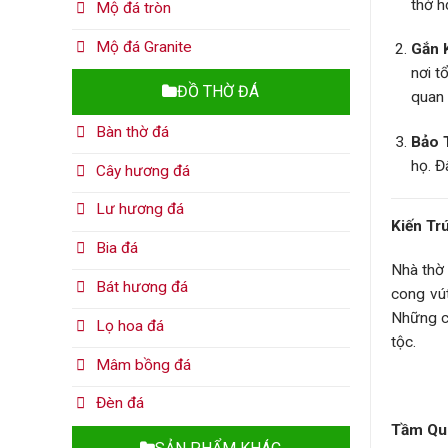
thờ h
Mộ đá tròn
Mộ đá Granite
Gắn 
nơi t
ĐỒ THỜ ĐÁ
quan 
Bàn thờ đá
Bảo 
họ. Đ
Cây hương đá
Lư hương đá
Kiến Tr
Bia đá
Nhà thờ 
Bát hương đá
cong vút
Những c
Lọ hoa đá
tộc.
Mâm bồng đá
Đèn đá
Tầm Qua