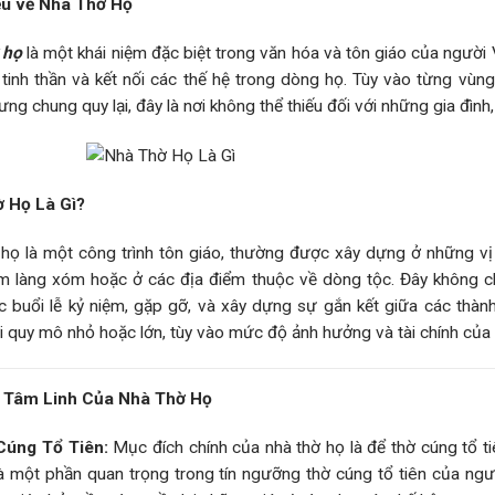
iệu về Nhà Thờ Họ
 họ
là một khái niệm đặc biệt trong văn hóa và tôn giáo của người Vi
tinh thần và kết nối các thế hệ trong dòng họ. Tùy vào từng vù
ưng chung quy lại, đây là nơi không thể thiếu đối với những gia đình
 Họ Là Gì?
họ là một công trình tôn giáo, thường được xây dựng ở những vị
m làng xóm hoặc ở các địa điểm thuộc về dòng tộc. Đây không chỉ 
 buổi lễ kỷ niệm, gặp gỡ, và xây dựng sự gắn kết giữa các thành
 quy mô nhỏ hoặc lớn, tùy vào mức độ ảnh hưởng và tài chính của
 Tâm Linh Của Nhà Thờ Họ
Cúng Tổ Tiên:
Mục đích chính của nhà thờ họ là để thờ cúng tổ tiê
à một phần quan trọng trong tín ngưỡng thờ cúng tổ tiên của ngư