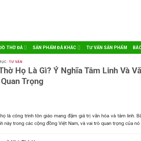
ĐỒ THỜ ĐÁ
SẢN PHẨM ĐÁ KHÁC
TƯ VẤN SẢN PHẨM
BÁO
MỤC:
TƯ VẤN
Thờ Họ Là Gì? Ý Nghĩa Tâm Linh Và V
 Quan Trọng
họ là công trình tôn giáo mang đậm giá trị văn hóa và tâm linh. Bài
nh này trong các cộng đồng Việt Nam, và vai trò quan trọng của nó 