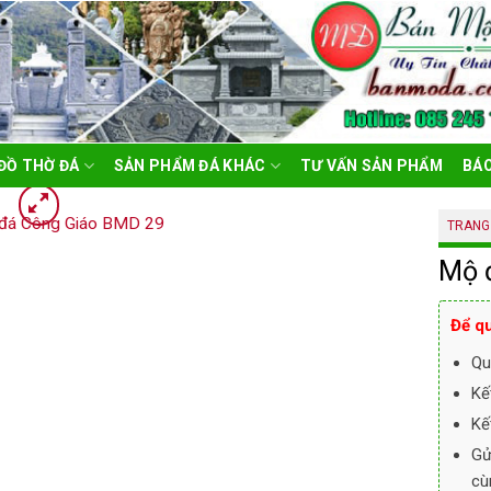
ĐỒ THỜ ĐÁ
SẢN PHẨM ĐÁ KHÁC
TƯ VẤN SẢN PHẨM
BÁO
TRANG
Mộ 
Để qu
Qu
Kế
Kế
Gử
cù