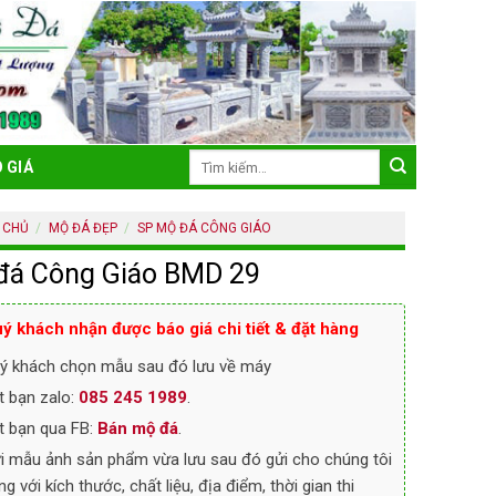
Tìm
 GIÁ
kiếm:
 CHỦ
/
MỘ ĐÁ ĐẸP
/
SP MỘ ĐÁ CÔNG GIÁO
đá Công Giáo BMD 29
ý khách nhận được báo giá chi tiết & đặt hàng
ý khách chọn mẫu sau đó lưu về máy
t bạn zalo:
085 245 1989
.
t bạn qua FB:
Bán mộ đá
.
i mẫu ảnh sản phẩm vừa lưu sau đó gửi cho chúng tôi
ng với kích thước, chất liệu, địa điểm, thời gian thi