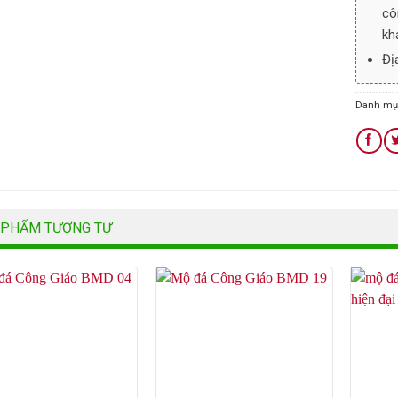
cô
kh
Đị
Danh mụ
 PHẨM TƯƠNG TỰ