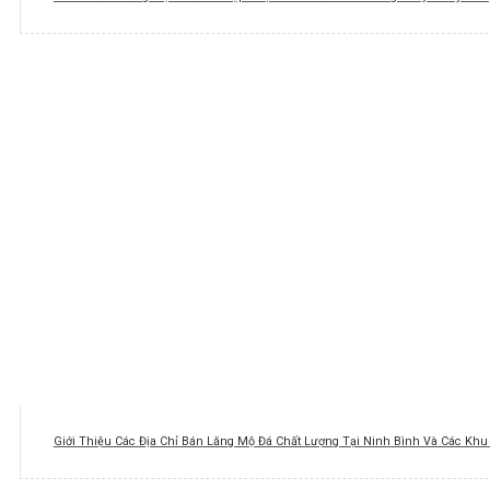
Giới Thiệu Các Địa Chỉ Bán Lăng Mộ Đá Chất Lượng Tại Ninh Bình Và Các Kh