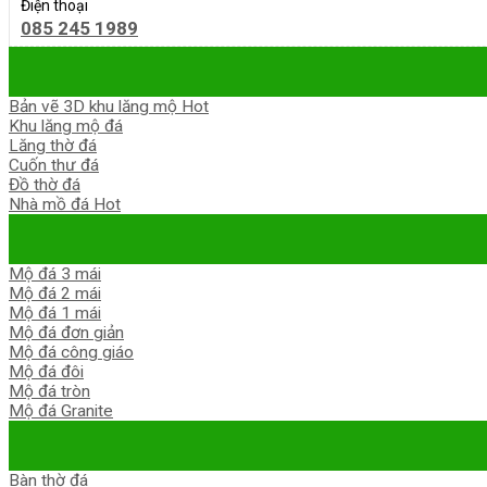
Điện thoại
085 245 1989
Bản vẽ 3D khu lăng mộ
Khu lăng mộ đá
Lăng thờ đá
Cuốn thư đá
Đồ thờ đá
Nhà mồ đá
Mộ đá 3 mái
Mộ đá 2 mái
Mộ đá 1 mái
Mộ đá đơn giản
Mộ đá công giáo
Mộ đá đôi
Mộ đá tròn
Mộ đá Granite
Bàn thờ đá