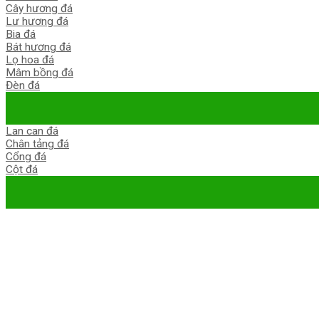
Cây hương đá
Lư hương đá
Bia đá
Bát hương đá
Lọ hoa đá
Mâm bồng đá
Đèn đá
Lan can đá
Chân tảng đá
Cổng đá
Cột đá