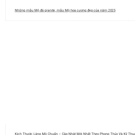
Những mẫu Mộ đá granite, mẫu Mộ hoa cương đẹp của năm 2025
Kích Thước Lăng Mộ Chuẩn – Cập Nhật Mới Nhất Theo Phong Thủy Và Kỹ Thuậ