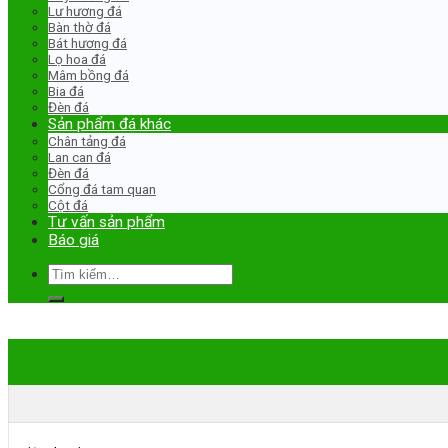
Lư hương đá
Bàn thờ đá
Bát hương đá
Lọ hoa đá
Mâm bồng đá
Bia đá
Đèn đá
Sản phẩm đá khác
Chân tảng đá
Lan can đá
Đèn đá
Cổng đá tam quan
Cột đá
Tư vấn sản phẩm
Báo giá
Tìm
kiếm: