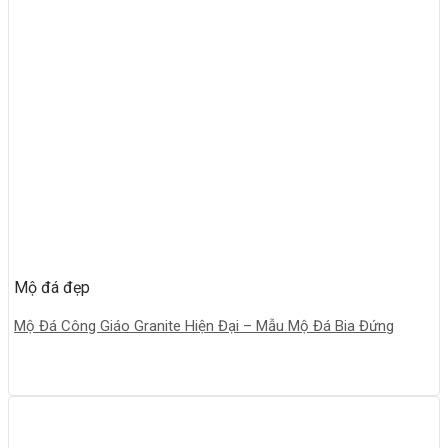
Mộ đá đẹp
Mộ Đá Công Giáo Granite Hiện Đại – Mẫu Mộ Đá Bia Đứng