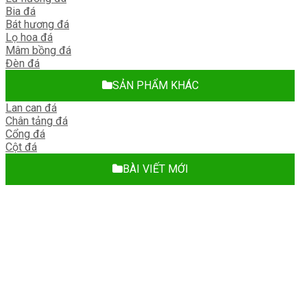
Bia đá
Bát hương đá
Lọ hoa đá
Mâm bồng đá
Đèn đá
SẢN PHẨM KHÁC
Lan can đá
Chân tảng đá
Cổng đá
Cột đá
BÀI VIẾT MỚI