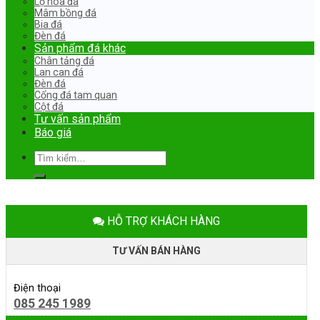
Lọ hoa đá
Mâm bồng đá
Bia đá
Đèn đá
Sản phẩm đá khác
Chân tảng đá
Lan can đá
Đèn đá
Cổng đá tam quan
Cột đá
Tư vấn sản phẩm
Báo giá
Tìm
kiếm:
HỖ TRỢ KHÁCH HÀNG
TƯ VẤN BÁN HÀNG
Điện thoại
085 245 1989