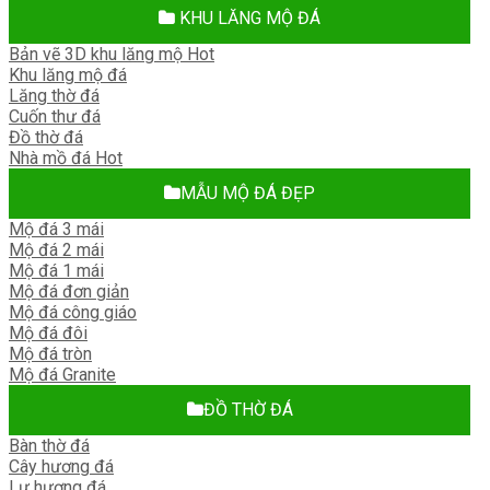
KHU LĂNG MỘ ĐÁ
Bản vẽ 3D khu lăng mộ
Khu lăng mộ đá
Lăng thờ đá
Cuốn thư đá
Đồ thờ đá
Nhà mồ đá
MẪU MỘ ĐÁ ĐẸP
Mộ đá 3 mái
Mộ đá 2 mái
Mộ đá 1 mái
Mộ đá đơn giản
Mộ đá công giáo
Mộ đá đôi
Mộ đá tròn
Mộ đá Granite
ĐỒ THỜ ĐÁ
Bàn thờ đá
Cây hương đá
Lư hương đá