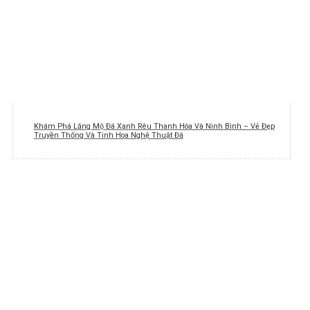
Khám Phá Lăng Mộ Đá Xanh Rêu Thanh Hóa Và Ninh Bình – Vẻ Đẹp
Truyền Thống Và Tinh Hoa Nghệ Thuật Đá