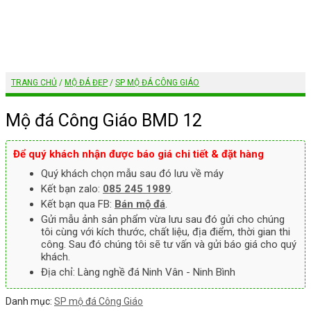
TRANG CHỦ
/
MỘ ĐÁ ĐẸP
/
SP MỘ ĐÁ CÔNG GIÁO
Mộ đá Công Giáo BMD 12
Để quý khách nhận được báo giá chi tiết & đặt hàng
Quý khách chọn mẫu sau đó lưu về máy
Kết bạn zalo:
085 245 1989
.
Kết bạn qua FB:
Bán mộ đá
.
Gửi mẫu ảnh sản phẩm vừa lưu sau đó gửi cho chúng
tôi cùng với kích thước, chất liệu, địa điểm, thời gian thi
công. Sau đó chúng tôi sẽ tư vấn và gửi báo giá cho quý
khách.
Địa chỉ: Làng nghề đá Ninh Vân - Ninh Bình
Danh mục:
SP mộ đá Công Giáo