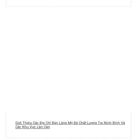
Giới Thiệu Các Địa Chỉ Bán Lăng Mộ Đá Chất Lượng Tại Ninh Bình Và
Các Khu Vực Lân Cận