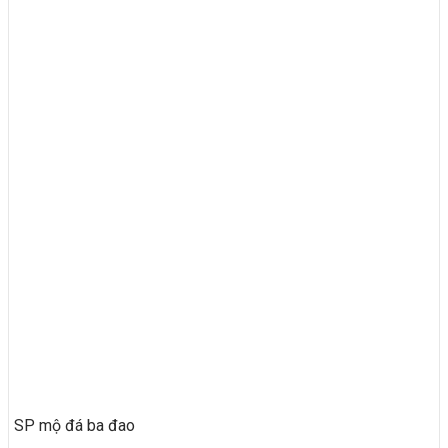
SP mộ đá ba đao