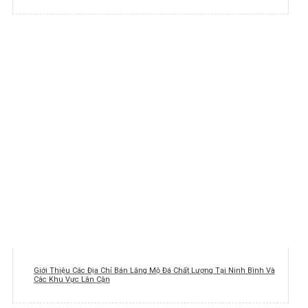
Giới Thiệu Các Địa Chỉ Bán Lăng Mộ Đá Chất Lượng Tại Ninh Bình Và
Các Khu Vực Lân Cận