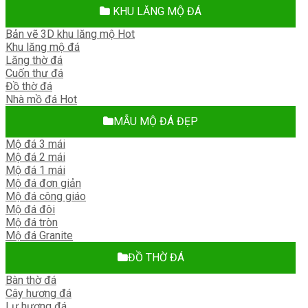
KHU LĂNG MỘ ĐÁ
Bản vẽ 3D khu lăng mộ
Khu lăng mộ đá
Lăng thờ đá
Cuốn thư đá
Đồ thờ đá
Nhà mồ đá
MẪU MỘ ĐÁ ĐẸP
Mộ đá 3 mái
Mộ đá 2 mái
Mộ đá 1 mái
Mộ đá đơn giản
Mộ đá công giáo
Mộ đá đôi
Mộ đá tròn
Mộ đá Granite
ĐỒ THỜ ĐÁ
Bàn thờ đá
Cây hương đá
Lư hương đá