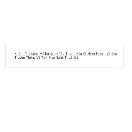
Khám Phá Lăng Mộ Đá Xanh Rêu Thanh Hóa Và Ninh Bình – Vẻ Đẹp
Truyền Thống Và Tinh Hoa Nghệ Thuật Đá