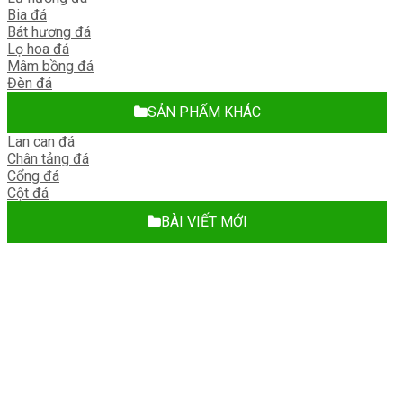
Bia đá
Bát hương đá
Lọ hoa đá
Mâm bồng đá
Đèn đá
SẢN PHẨM KHÁC
Lan can đá
Chân tảng đá
Cổng đá
Cột đá
BÀI VIẾT MỚI