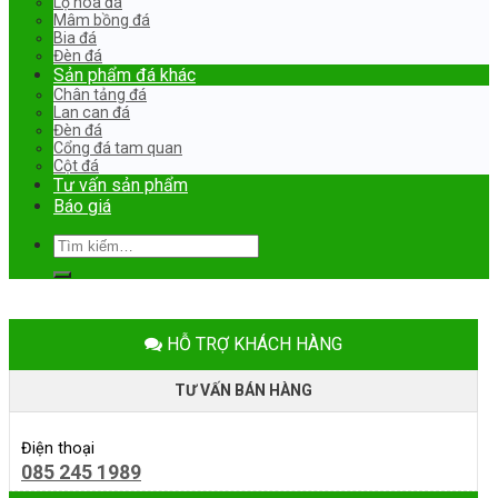
Lọ hoa đá
Mâm bồng đá
Bia đá
Đèn đá
Sản phẩm đá khác
Chân tảng đá
Lan can đá
Đèn đá
Cổng đá tam quan
Cột đá
Tư vấn sản phẩm
Báo giá
Tìm
kiếm:
HỖ TRỢ KHÁCH HÀNG
TƯ VẤN BÁN HÀNG
Điện thoại
085 245 1989