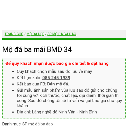
TRANG CHỦ
/
MỘ ĐÁ ĐẸP
/
SP MỘ ĐÁ BA ĐAO
Mộ đá ba mái BMD 34
Để quý khách nhận được báo giá chi tiết & đặt hàng
Quý khách chọn mẫu sau đó lưu về máy
Kết bạn zalo:
085 245 1989
.
Kết bạn qua FB:
Bán mộ đá
.
Gửi mẫu ảnh sản phẩm vừa lưu sau đó gửi cho chúng
tôi cùng với kích thước, chất liệu, địa điểm, thời gian thi
công. Sau đó chúng tôi sẽ tư vấn và gửi báo giá cho quý
khách.
Địa chỉ: Làng nghề đá Ninh Vân - Ninh Bình
Danh mục:
SP mộ đá ba đao