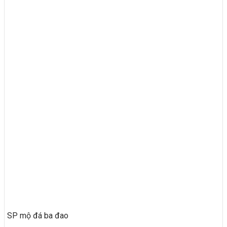
SP mộ đá ba đao