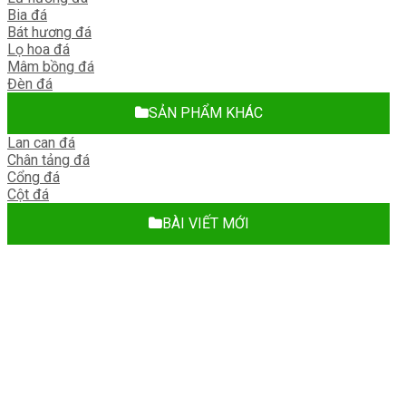
Bia đá
Bát hương đá
Lọ hoa đá
Mâm bồng đá
Đèn đá
SẢN PHẨM KHÁC
Lan can đá
Chân tảng đá
Cổng đá
Cột đá
BÀI VIẾT MỚI