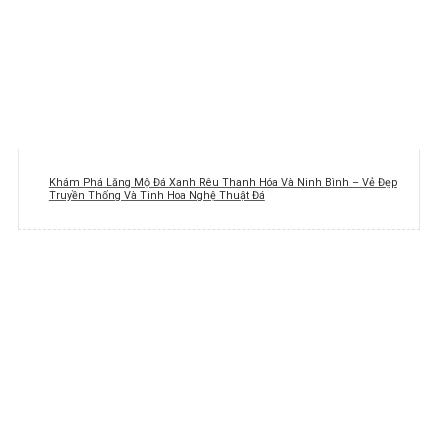
Khám Phá Lăng Mộ Đá Xanh Rêu Thanh Hóa Và Ninh Bình – Vẻ Đẹp
Truyền Thống Và Tinh Hoa Nghệ Thuật Đá