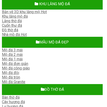
KHU LĂNG MỘ ĐÁ
Bản vẽ 3D khu lăng mộ
Khu lăng mộ đá
Lăng thờ đá
Cuốn thư đá
Đồ thờ đá
Nhà mồ đá
MẪU MỘ ĐÁ ĐẸP
Mộ đá 3 mái
Mộ đá 2 mái
Mộ đá 1 mái
Mộ đá đơn giản
Mộ đá công giáo
Mộ đá đôi
Mộ đá tròn
Mộ đá Granite
ĐỒ THỜ ĐÁ
Bàn thờ đá
Cây hương đá
Lư hương đá