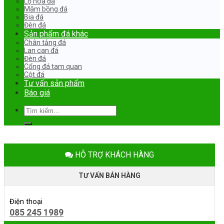
Lọ hoa đá
Mâm bồng đá
Bia đá
Đèn đá
Sản phẩm đá khác
Chân tảng đá
Lan can đá
Đèn đá
Cổng đá tam quan
Cột đá
Tư vấn sản phẩm
Báo giá
Tìm
kiếm:
HỖ TRỢ KHÁCH HÀNG
TƯ VẤN BÁN HÀNG
Điện thoại
085 245 1989