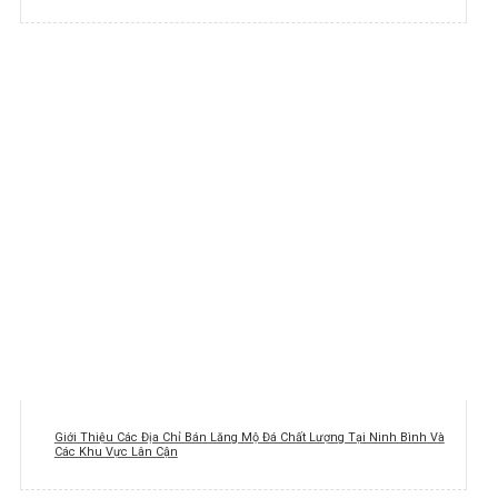
Giới Thiệu Các Địa Chỉ Bán Lăng Mộ Đá Chất Lượng Tại Ninh Bình Và
Các Khu Vực Lân Cận