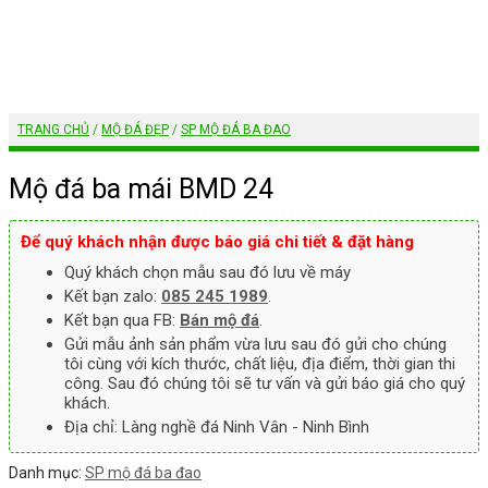
TRANG CHỦ
/
MỘ ĐÁ ĐẸP
/
SP MỘ ĐÁ BA ĐAO
Mộ đá ba mái BMD 24
Để quý khách nhận được báo giá chi tiết & đặt hàng
Quý khách chọn mẫu sau đó lưu về máy
Kết bạn zalo:
085 245 1989
.
Kết bạn qua FB:
Bán mộ đá
.
Gửi mẫu ảnh sản phẩm vừa lưu sau đó gửi cho chúng
tôi cùng với kích thước, chất liệu, địa điểm, thời gian thi
công. Sau đó chúng tôi sẽ tư vấn và gửi báo giá cho quý
khách.
Địa chỉ: Làng nghề đá Ninh Vân - Ninh Bình
Danh mục:
SP mộ đá ba đao