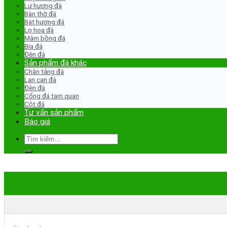
Lư hương đá
Bàn thờ đá
Bát hương đá
Lọ hoa đá
Mâm bồng đá
Bia đá
Đèn đá
Sản phẩm đá khác
Chân tảng đá
Lan can đá
Đèn đá
Cổng đá tam quan
Cột đá
Tư vấn sản phẩm
Báo giá
Tìm
kiếm: