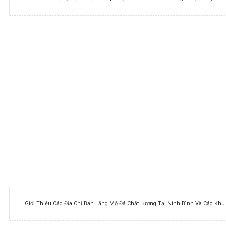
Giới Thiệu Các Địa Chỉ Bán Lăng Mộ Đá Chất Lượng Tại Ninh Bình Và Các Kh