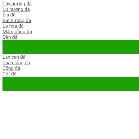
Cây hương đá
Lư hương đá
Bia đá
Bát hương đá
Lọ hoa đá
Mâm bồng đá
Đèn đá
Lan can đá
Chân tảng đá
Cổng đá
Cột đá