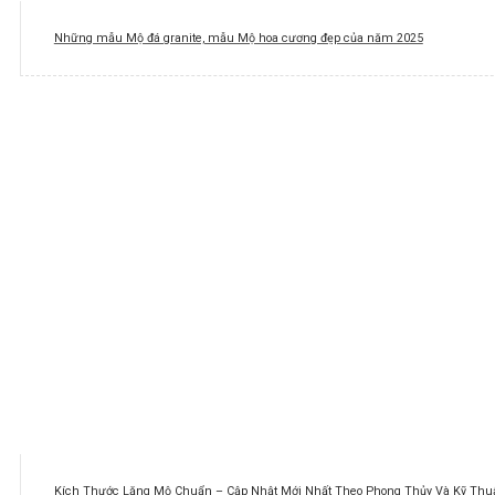
Những mẫu Mộ đá granite, mẫu Mộ hoa cương đẹp của năm 2025
Kích Thước Lăng Mộ Chuẩn – Cập Nhật Mới Nhất Theo Phong Thủy Và Kỹ Thuậ