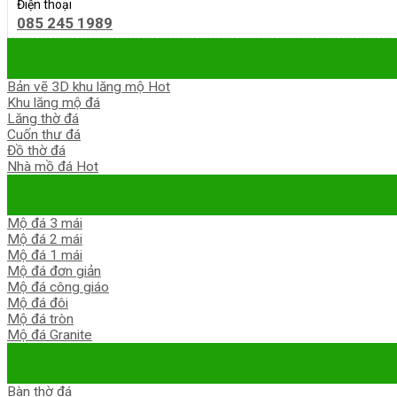
Điện thoại
085 245 1989
Bản vẽ 3D khu lăng mộ
Khu lăng mộ đá
Lăng thờ đá
Cuốn thư đá
Đồ thờ đá
Nhà mồ đá
Mộ đá 3 mái
Mộ đá 2 mái
Mộ đá 1 mái
Mộ đá đơn giản
Mộ đá công giáo
Mộ đá đôi
Mộ đá tròn
Mộ đá Granite
Bàn thờ đá