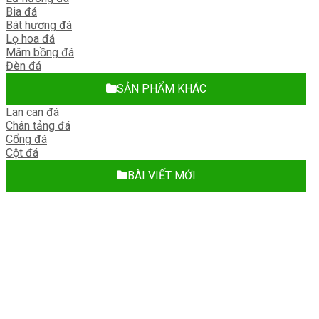
Bia đá
Bát hương đá
Lọ hoa đá
Mâm bồng đá
Đèn đá
SẢN PHẨM KHÁC
Lan can đá
Chân tảng đá
Cổng đá
Cột đá
BÀI VIẾT MỚI