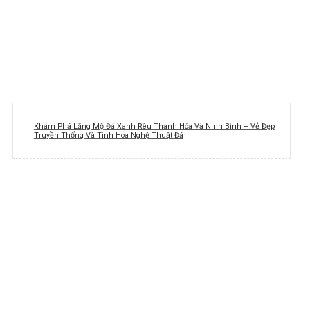
Khám Phá Lăng Mộ Đá Xanh Rêu Thanh Hóa Và Ninh Bình – Vẻ Đẹp
Truyền Thống Và Tinh Hoa Nghệ Thuật Đá