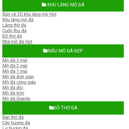
KHU LĂNG MỘ ĐÁ
Bản vẽ 3D khu lăng mộ
Khu lăng mộ đá
Lăng thờ đá
Cuốn thư đá
Đồ thờ đá
Nhà mồ đá
MẪU MỘ ĐÁ ĐẸP
Mộ đá 3 mái
Mộ đá 2 mái
Mộ đá 1 mái
Mộ đá đơn giản
Mộ đá công giáo
Mộ đá đôi
Mộ đá tròn
Mộ đá Granite
ĐỒ THỜ ĐÁ
Bàn thờ đá
Cây hương đá
Lư hương đá