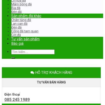
Lọ hoa đá
Mâm bồng đá
Bia đá
Đèn đá
Sản phẩm đá khác
Chân tảng đá
Lan can đá
Đèn đá
Cổng đá tam quan
Cột đá
Tư vấn sản phẩm
Báo giá
Tìm
kiếm:
HỖ TRỢ KHÁCH HÀNG
TƯ VẤN BÁN HÀNG
Điện thoại
085 245 1989