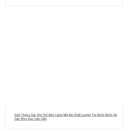
Giới Thiệu Các Địa Chỉ Bán Lăng Mộ Đá Chất Lượng Tại Ninh Bình Và
Các Khu Vực Lân Cận