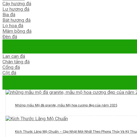
Cây hương đá
Lư hương đá
Bia đá
Bát hương đá
Lọ hoa đá
Mâm bồng đá
Đèn đá
Lan can đá
Chân tảng đá
Cổng đá
Cột đá
Những mẫu Mộ đá granite, mẫu Mộ hoa cương đẹp của năm 2025
Kích Thước Lăng Mộ Chuẩn – Cập Nhật Mới Nhất Theo Phong Thủy Và Kỹ Thuậ