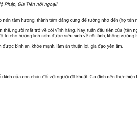
ộ Pháp, Gia Tiên nội ngoại!
ắp nén tâm hương, thành tâm dâng cúng để tưởng nhớ đến (họ tên 
n thế, người mất trở về cõi vĩnh hằng. Nay, tuần đầu tiên của (tên 
ộ trì cho hương linh sớm được siêu sinh về cõi lành, không vướng b
ôn được bình an, khỏe mạnh, làm ăn thuận lợi, gia đạo yên ấm.
iếu kính của con cháu đối với người đã khuất. Gia đình nên thực hi