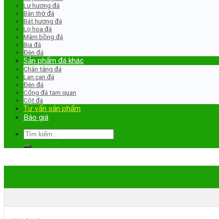
Lư hương đá
Bàn thờ đá
Bát hương đá
Lọ hoa đá
Mâm bồng đá
Bia đá
Đèn đá
Sản phẩm đá khác
Chân tảng đá
Lan can đá
Đèn đá
Cổng đá tam quan
Cột đá
Tư vấn sản phẩm
Báo giá
Tìm
kiếm: