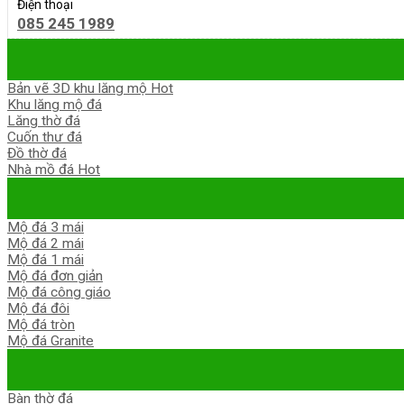
Điện thoại
085 245 1989
Bản vẽ 3D khu lăng mộ
Khu lăng mộ đá
Lăng thờ đá
Cuốn thư đá
Đồ thờ đá
Nhà mồ đá
Mộ đá 3 mái
Mộ đá 2 mái
Mộ đá 1 mái
Mộ đá đơn giản
Mộ đá công giáo
Mộ đá đôi
Mộ đá tròn
Mộ đá Granite
Bàn thờ đá