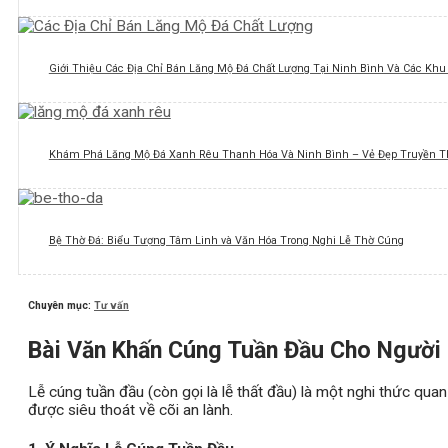
Giới Thiệu Các Địa Chỉ Bán Lăng Mộ Đá Chất Lượng Tại Ninh Bình Và Các Kh
Khám Phá Lăng Mộ Đá Xanh Rêu Thanh Hóa Và Ninh Bình – Vẻ Đẹp Truyền T
Bệ Thờ Đá: Biểu Tượng Tâm Linh và Văn Hóa Trong Nghi Lễ Thờ Cúng
Chuyên mục:
Tư vấn
Bài Văn Khấn Cúng Tuần Đầu Cho Người 
Lễ cúng tuần đầu (còn gọi là lễ thất đầu) là một nghi thức qu
được siêu thoát về cõi an lành.