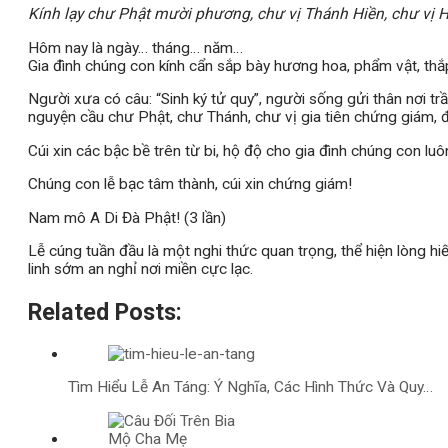
Kính lạy chư Phật mười phương, chư vị Thánh Hiền, chư vị H
Hôm nay là ngày… tháng… năm…
Gia đình chúng con kính cẩn sắp bày hương hoa, phẩm vật, th
Người xưa có câu: “Sinh ký tử quy”, người sống gửi thân nơi trầ
nguyện cầu chư Phật, chư Thánh, chư vị gia tiên chứng giám, đ
Cúi xin các bậc bề trên từ bi, hộ độ cho gia đình chúng con lu
Chúng con lễ bạc tâm thành, cúi xin chứng giám!
Nam mô A Di Đà Phật! (3 lần)
Lễ cúng tuần đầu là một nghi thức quan trọng, thể hiện lòng h
linh sớm an nghỉ nơi miền cực lạc.
Related Posts:
Tìm Hiểu Lễ An Táng: Ý Nghĩa, Các Hình Thức Và Quy…