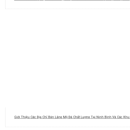
Giới Thiệu Các Địa Chỉ Bán Lăng Mộ Đá Chất Lượng Tại Ninh Bình Và Các Kh