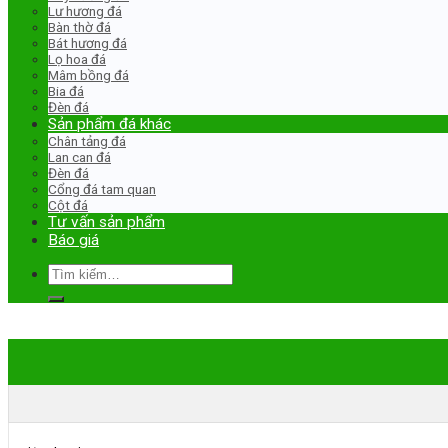
Lư hương đá
Bàn thờ đá
Bát hương đá
Lọ hoa đá
Mâm bồng đá
Bia đá
Đèn đá
Sản phẩm đá khác
Chân tảng đá
Lan can đá
Đèn đá
Cổng đá tam quan
Cột đá
Tư vấn sản phẩm
Báo giá
Tìm
kiếm: