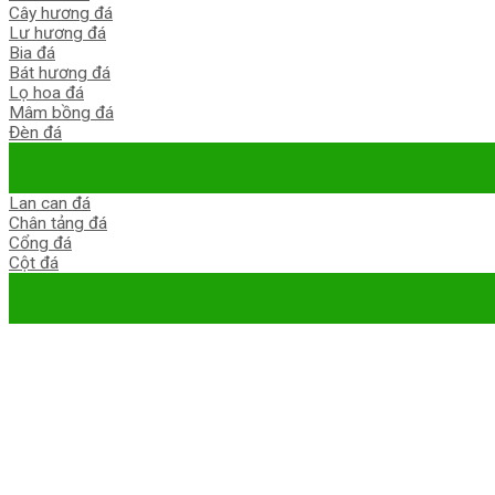
Cây hương đá
Lư hương đá
Bia đá
Bát hương đá
Lọ hoa đá
Mâm bồng đá
Đèn đá
Lan can đá
Chân tảng đá
Cổng đá
Cột đá