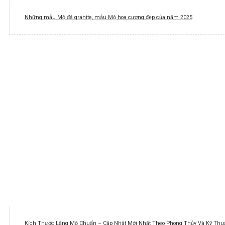
Những mẫu Mộ đá granite, mẫu Mộ hoa cương đẹp của năm 2025
Kích Thước Lăng Mộ Chuẩn – Cập Nhật Mới Nhất Theo Phong Thủy Và Kỹ Thuậ