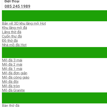
Điện thoại
085 245 1989
Bản vẽ 3D khu lăng mộ
Khu lăng mộ đá
Lăng thờ đá
Cuốn thư đá
Đồ thờ đá
Nhà mồ đá
Mộ đá 3 mái
Mộ đá 2 mái
Mộ đá 1 mái
Mộ đá đơn giản
Mộ đá công giáo
Mộ đá đôi
Mộ đá tròn
Mộ đá Granite
Bàn thờ đá