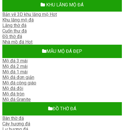
KHU LĂNG MỘ ĐÁ
Bản vẽ 3D khu lăng mộ
Khu lăng mộ đá
Lăng thờ đá
Cuốn thư đá
Đồ thờ đá
Nhà mồ đá
MẪU MỘ ĐÁ ĐẸP
Mộ đá 3 mái
Mộ đá 2 mái
Mộ đá 1 mái
Mộ đá đơn giản
Mộ đá công giáo
Mộ đá đôi
Mộ đá tròn
Mộ đá Granite
ĐỒ THỜ ĐÁ
Bàn thờ đá
Cây hương đá
Lư hương đá