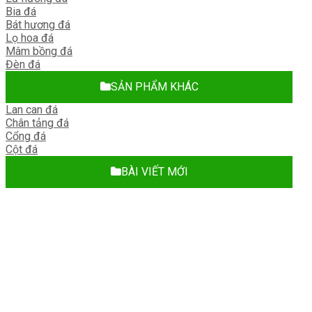
Bia đá
Bát hương đá
Lọ hoa đá
Mâm bồng đá
Đèn đá
SẢN PHẨM KHÁC
Lan can đá
Chân tảng đá
Cổng đá
Cột đá
BÀI VIẾT MỚI