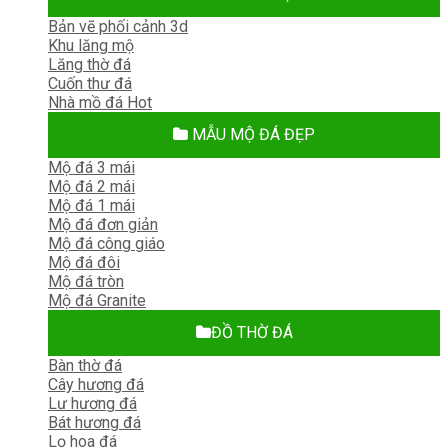
Bản vẽ phối cảnh 3d
Khu lăng mộ
Lăng thờ đá
Cuốn thư đá
Nhà mồ đá
MẪU MỘ ĐÁ ĐẸP
Mộ đá 3 mái
Mộ đá 2 mái
Mộ đá 1 mái
Mộ đá đơn giản
Mộ đá công giáo
Mộ đá đôi
Mộ đá tròn
Mộ đá Granite
ĐỒ THỜ ĐÁ
Bàn thờ đá
Cây hương đá
Lư hương đá
Bát hương đá
Lọ hoa đá