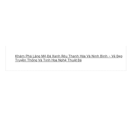
Khám Phá Lăng Mộ Đá Xanh Rêu Thanh Hóa Và Ninh Bình – Vẻ Đẹp
Truyền Thống Và Tinh Hoa Nghệ Thuật Đá