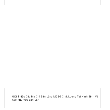
Giới Thiệu Các Địa Chỉ Bán Lăng Mộ Đá Chất Lượng Tại Ninh Bình Và
Các Khu Vực Lân Cận