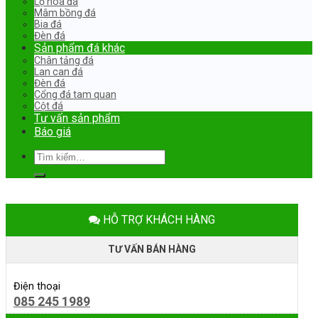
Lọ hoa đá
Mâm bồng đá
Bia đá
Đèn đá
Sản phẩm đá khác
Chân tảng đá
Lan can đá
Đèn đá
Cổng đá tam quan
Cột đá
Tư vấn sản phẩm
Báo giá
Tìm
kiếm:
HỖ TRỢ KHÁCH HÀNG
TƯ VẤN BÁN HÀNG
Điện thoại
085 245 1989