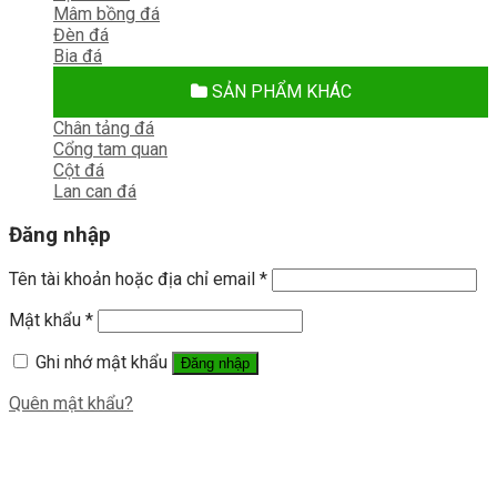
Mâm bồng đá
Đèn đá
Bia đá
SẢN PHẨM KHÁC
Chân tảng đá
Cổng tam quan
Cột đá
Lan can đá
Đăng nhập
Tên tài khoản hoặc địa chỉ email
*
Mật khẩu
*
Ghi nhớ mật khẩu
Đăng nhập
Quên mật khẩu?