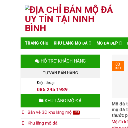
Skip
to
content
TRANG CHỦ
KHU LĂNG MỘ ĐÁ
MỘ ĐÁ ĐẸP
HỖ TRỢ KHÁCH HÀNG
03
Th11
TƯ VẤN BÁN HÀNG
Điện thoại
085 245 1989
KHU LĂNG MỘ ĐÁ
Mộ đá 
mộ đá t
Bản vẽ 3D khu lăng mộ
thước p
Mộ đá trò
Khu lăng mộ đá