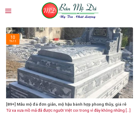
Skip
to
content
10
Th11
[89+] Mẫu mộ đá đơn giản, mộ hậu bành hợp phong thủy, giá rẻ
Từ xa xưa mồ mả đã được người Việt coi trong vì đây không những [...]