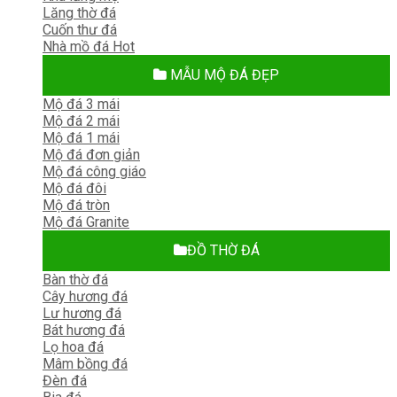
Lăng thờ đá
Cuốn thư đá
Nhà mồ đá
MẪU MỘ ĐÁ ĐẸP
Mộ đá 3 mái
Mộ đá 2 mái
Mộ đá 1 mái
Mộ đá đơn giản
Mộ đá công giáo
Mộ đá đôi
Mộ đá tròn
Mộ đá Granite
ĐỒ THỜ ĐÁ
Bàn thờ đá
Cây hương đá
Lư hương đá
Bát hương đá
Lọ hoa đá
Mâm bồng đá
Đèn đá