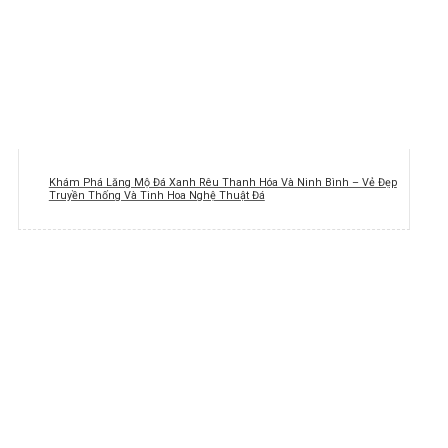
Khám Phá Lăng Mộ Đá Xanh Rêu Thanh Hóa Và Ninh Bình – Vẻ Đẹp
Truyền Thống Và Tinh Hoa Nghệ Thuật Đá