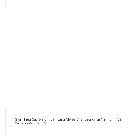
Giới Thiệu Các Địa Chỉ Bán Lăng Mộ Đá Chất Lượng Tại Ninh Bình Và
Các Khu Vực Lân Cận