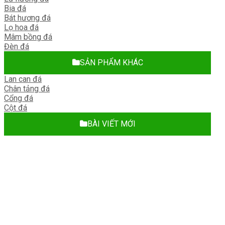
Bia đá
Bát hương đá
Lọ hoa đá
Mâm bồng đá
Đèn đá
SẢN PHẨM KHÁC
Lan can đá
Chân tảng đá
Cổng đá
Cột đá
BÀI VIẾT MỚI