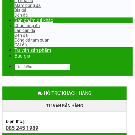
Lọ hoa đá
Mâm bồng đá
Bia đá
Đèn đá
Sản phẩm đá khác
Chân tảng đá
Lan can đá
Đèn đá
Cổng đá tam quan
Cột đá
Tư vấn sản phẩm
Báo giá
Tìm
kiếm:
HỖ TRỢ KHÁCH HÀNG
TƯ VẤN BÁN HÀNG
Điện thoại
085 245 1989