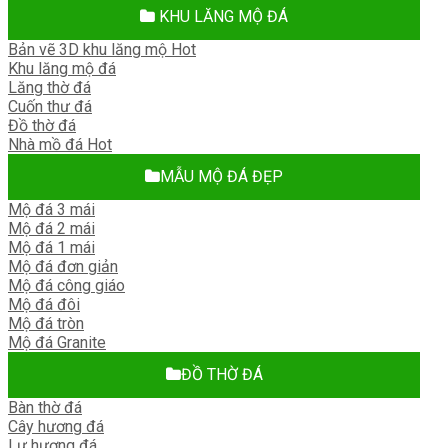
KHU LĂNG MỘ ĐÁ
Bản vẽ 3D khu lăng mộ
Khu lăng mộ đá
Lăng thờ đá
Cuốn thư đá
Đồ thờ đá
Nhà mồ đá
MẪU MỘ ĐÁ ĐẸP
Mộ đá 3 mái
Mộ đá 2 mái
Mộ đá 1 mái
Mộ đá đơn giản
Mộ đá công giáo
Mộ đá đôi
Mộ đá tròn
Mộ đá Granite
ĐỒ THỜ ĐÁ
Bàn thờ đá
Cây hương đá
Lư hương đá