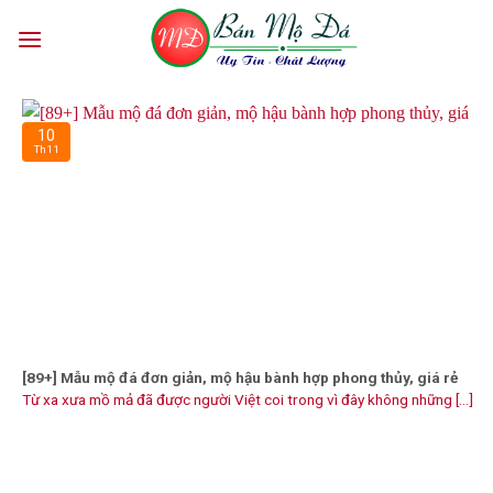
Skip
to
content
10
Th11
[89+] Mẫu mộ đá đơn giản, mộ hậu bành hợp phong thủy, giá rẻ
Từ xa xưa mồ mả đã được người Việt coi trong vì đây không những [...]