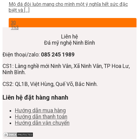
Mộ đá đôi luôn mang cho mình một ý nghĩa hết sức đặc
biệt và [...]
30
Th3
Liên hệ
Đá mỹ nghệ Ninh Bình
Điện thoại/zalo:
085 245 1989
CS1: Làng nghề mới Ninh Vân, Xã Ninh Vân, TP Hoa Lư,
Ninh Bình.
CS2: QL1B, Việt Hùng, Quế Võ, Bắc Ninh.
Liên hệ đặt hàng nhanh
Hướng dẫn mua hàng
Hướng dẫn thanh toán
Hướng dẫn vận chuyển