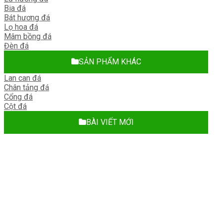
Bia đá
Bát hương đá
Lọ hoa đá
Mâm bồng đá
Đèn đá
SẢN PHẨM KHÁC
Lan can đá
Chân tảng đá
Cổng đá
Cột đá
BÀI VIẾT MỚI