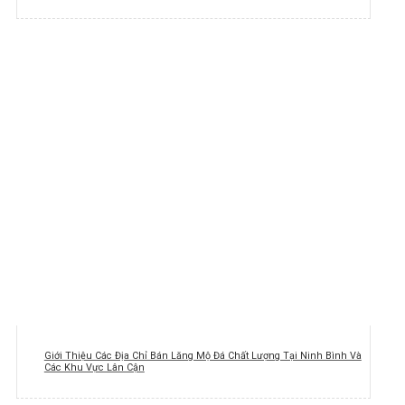
Giới Thiệu Các Địa Chỉ Bán Lăng Mộ Đá Chất Lượng Tại Ninh Bình Và
Các Khu Vực Lân Cận