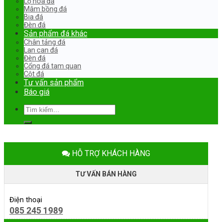
Lọ hoa đá
Mâm bồng đá
Bia đá
Đèn đá
Sản phẩm đá khác
Chân tảng đá
Lan can đá
Đèn đá
Cổng đá tam quan
Cột đá
Tư vấn sản phẩm
Báo giá
Tìm
kiếm:
HỖ TRỢ KHÁCH HÀNG
TƯ VẤN BÁN HÀNG
Điện thoại
085 245 1989