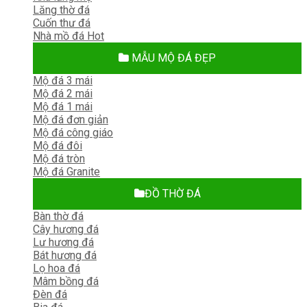
Lăng thờ đá
Cuốn thư đá
Nhà mồ đá
MẪU MỘ ĐÁ ĐẸP
Mộ đá 3 mái
Mộ đá 2 mái
Mộ đá 1 mái
Mộ đá đơn giản
Mộ đá công giáo
Mộ đá đôi
Mộ đá tròn
Mộ đá Granite
ĐỒ THỜ ĐÁ
Bàn thờ đá
Cây hương đá
Lư hương đá
Bát hương đá
Lọ hoa đá
Mâm bồng đá
Đèn đá