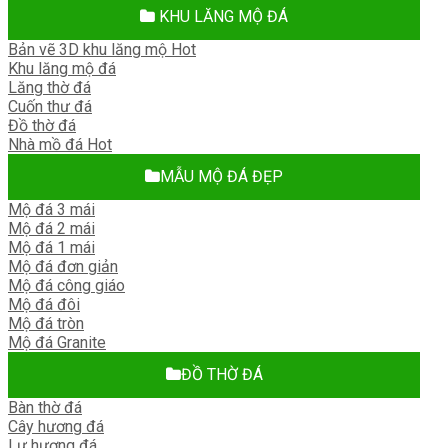
KHU LĂNG MỘ ĐÁ
Bản vẽ 3D khu lăng mộ
Khu lăng mộ đá
Lăng thờ đá
Cuốn thư đá
Đồ thờ đá
Nhà mồ đá
MẪU MỘ ĐÁ ĐẸP
Mộ đá 3 mái
Mộ đá 2 mái
Mộ đá 1 mái
Mộ đá đơn giản
Mộ đá công giáo
Mộ đá đôi
Mộ đá tròn
Mộ đá Granite
ĐỒ THỜ ĐÁ
Bàn thờ đá
Cây hương đá
Lư hương đá