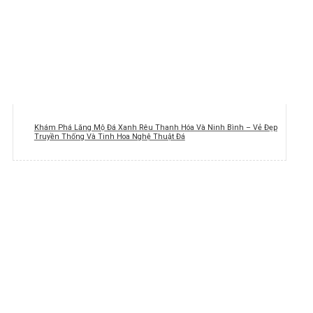
Khám Phá Lăng Mộ Đá Xanh Rêu Thanh Hóa Và Ninh Bình – Vẻ Đẹp
Truyền Thống Và Tinh Hoa Nghệ Thuật Đá