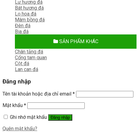
Lư hương đá
Bát hương đá
Lọ hoa đá
Mâm bồng đá
Đèn đá
Bia đá
SẢN PHẨM KHÁC
Chân tảng đá
Cổng tam quan
Cột đá
Lan can đá
Đăng nhập
Tên tài khoản hoặc địa chỉ email
*
Mật khẩu
*
Ghi nhớ mật khẩu
Đăng nhập
Quên mật khẩu?