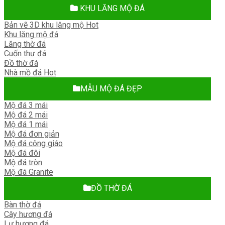
KHU LĂNG MỘ ĐÁ
Bản vẽ 3D khu lăng mộ
Khu lăng mộ đá
Lăng thờ đá
Cuốn thư đá
Đồ thờ đá
Nhà mồ đá
MẪU MỘ ĐÁ ĐẸP
Mộ đá 3 mái
Mộ đá 2 mái
Mộ đá 1 mái
Mộ đá đơn giản
Mộ đá công giáo
Mộ đá đôi
Mộ đá tròn
Mộ đá Granite
ĐỒ THỜ ĐÁ
Bàn thờ đá
Cây hương đá
Lư hương đá