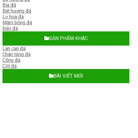
Bia đá
Bát hương đá
Lọ hoa đá
Mâm bồng đá
Đèn đá
SẢN PHẨM KHÁC
Lan can đá
Chân tảng đá
Cổng đá
Cột đá
BÀI VIẾT MỚI