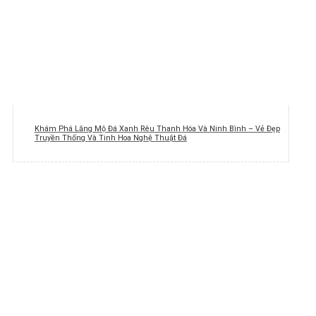
Khám Phá Lăng Mộ Đá Xanh Rêu Thanh Hóa Và Ninh Bình – Vẻ Đẹp
Truyền Thống Và Tinh Hoa Nghệ Thuật Đá