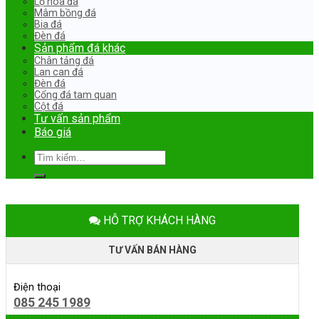
Lọ hoa đá
Mâm bồng đá
Bia đá
Đèn đá
Sản phẩm đá khác
Chân tảng đá
Lan can đá
Đèn đá
Cổng đá tam quan
Cột đá
Tư vấn sản phẩm
Báo giá
Tìm
kiếm:
HỖ TRỢ KHÁCH HÀNG
TƯ VẤN BÁN HÀNG
Điện thoại
085 245 1989