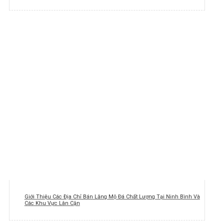
Giới Thiệu Các Địa Chỉ Bán Lăng Mộ Đá Chất Lượng Tại Ninh Bình Và
Các Khu Vực Lân Cận