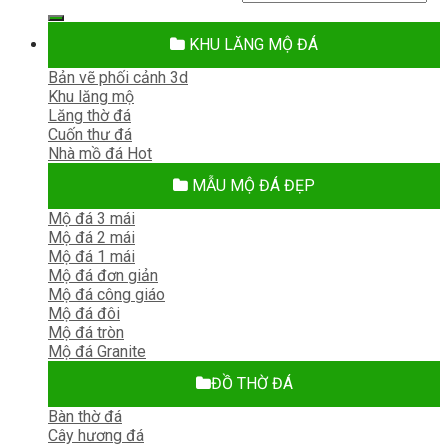
kiếm:
KHU LĂNG MỘ ĐÁ
Bản vẽ phối cảnh 3d
Khu lăng mộ
Lăng thờ đá
Cuốn thư đá
Nhà mồ đá
MẪU MỘ ĐÁ ĐẸP
Mộ đá 3 mái
Mộ đá 2 mái
Mộ đá 1 mái
Mộ đá đơn giản
Mộ đá công giáo
Mộ đá đôi
Mộ đá tròn
Mộ đá Granite
ĐỒ THỜ ĐÁ
Bàn thờ đá
Cây hương đá