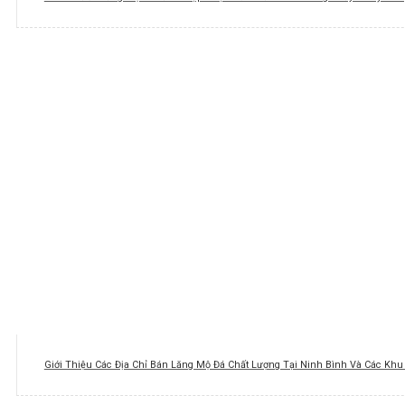
Giới Thiệu Các Địa Chỉ Bán Lăng Mộ Đá Chất Lượng Tại Ninh Bình Và Các Kh