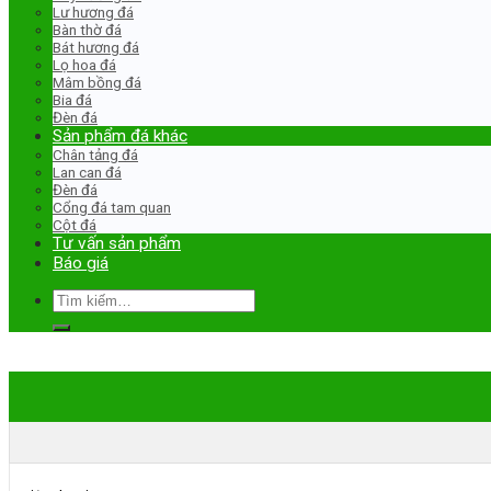
Lư hương đá
Bàn thờ đá
Bát hương đá
Lọ hoa đá
Mâm bồng đá
Bia đá
Đèn đá
Sản phẩm đá khác
Chân tảng đá
Lan can đá
Đèn đá
Cổng đá tam quan
Cột đá
Tư vấn sản phẩm
Báo giá
Tìm
kiếm: