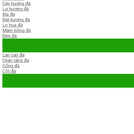
Cây hương đá
Lư hương đá
Bia đá
Bát hương đá
Lọ hoa đá
Mâm bồng đá
Đèn đá
Lan can đá
Chân tảng đá
Cổng đá
Cột đá