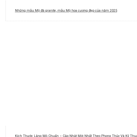
Những mẫu Mộ đá granite, mẫu Mộ hoa cương đẹp của năm 2025
Kích Thước Lăng Mộ Chuẩn – Cập Nhật Mới Nhất Theo Phong Thủy Và Kỹ Thuậ