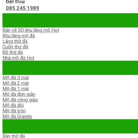
Điện thoại
085 245 1989
Bản vẽ 3D khu lăng mộ
Khu lăng mộ đá
Lăng thờ đá
Cuốn thư đá
Đồ thờ đá
Nhà mồ đá
Mộ đá 3 mái
Mộ đá 2 mái
Mộ đá 1 mái
Mộ đá đơn giản
Mộ đá công giáo
Mộ đá đôi
Mộ đá tròn
Mộ đá Granite
Bàn thờ đá