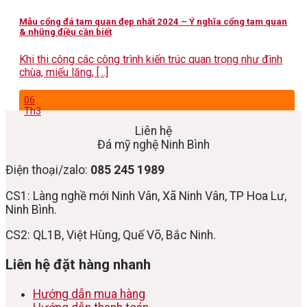
Mẫu cổng đá tam quan đẹp nhất 2024 – Ý nghĩa cổng tam quan
& những điều cần biết
Khi thi công các công trình kiến trúc quan trọng như đình
chùa, miếu lăng, [...]
06
Th3
Liên hệ
Đá mỹ nghệ Ninh Bình
Điện thoại/zalo:
085 245 1989
CS1: Làng nghề mới Ninh Vân, Xã Ninh Vân, TP Hoa Lư,
Ninh Bình.
CS2: QL1B, Việt Hùng, Quế Võ, Bắc Ninh.
Liên hệ đặt hàng nhanh
Hướng dẫn mua hàng