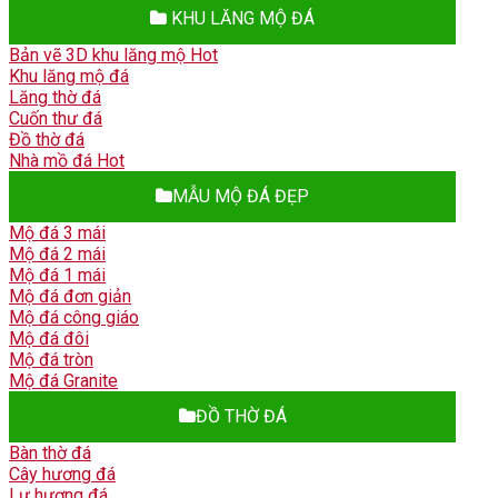
KHU LĂNG MỘ ĐÁ
Bản vẽ 3D khu lăng mộ
Khu lăng mộ đá
Lăng thờ đá
Cuốn thư đá
Đồ thờ đá
Nhà mồ đá
MẪU MỘ ĐÁ ĐẸP
Mộ đá 3 mái
Mộ đá 2 mái
Mộ đá 1 mái
Mộ đá đơn giản
Mộ đá công giáo
Mộ đá đôi
Mộ đá tròn
Mộ đá Granite
ĐỒ THỜ ĐÁ
Bàn thờ đá
Cây hương đá
Lư hương đá