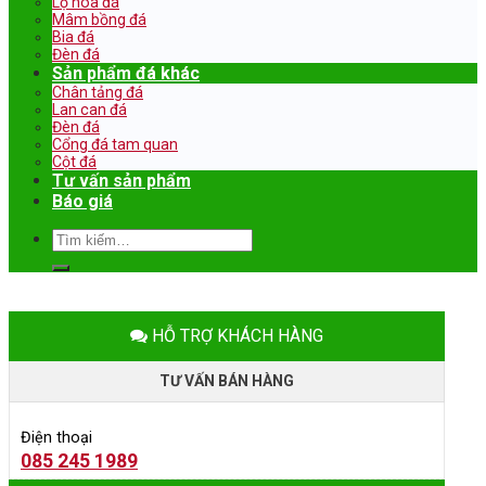
Lọ hoa đá
Mâm bồng đá
Bia đá
Đèn đá
Sản phẩm đá khác
Chân tảng đá
Lan can đá
Đèn đá
Cổng đá tam quan
Cột đá
Tư vấn sản phẩm
Báo giá
Tìm
kiếm:
HỖ TRỢ KHÁCH HÀNG
TƯ VẤN BÁN HÀNG
Điện thoại
085 245 1989