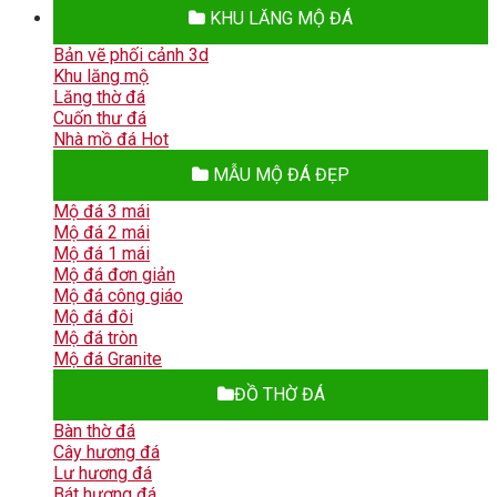
KHU LĂNG MỘ ĐÁ
Bản vẽ phối cảnh 3d
Khu lăng mộ
Lăng thờ đá
Cuốn thư đá
Nhà mồ đá
MẪU MỘ ĐÁ ĐẸP
Mộ đá 3 mái
Mộ đá 2 mái
Mộ đá 1 mái
Mộ đá đơn giản
Mộ đá công giáo
Mộ đá đôi
Mộ đá tròn
Mộ đá Granite
ĐỒ THỜ ĐÁ
Bàn thờ đá
Cây hương đá
Lư hương đá
Bát hương đá