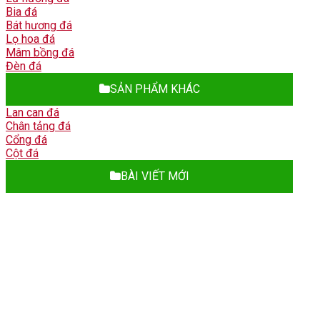
Bia đá
Bát hương đá
Lọ hoa đá
Mâm bồng đá
Đèn đá
SẢN PHẨM KHÁC
Lan can đá
Chân tảng đá
Cổng đá
Cột đá
BÀI VIẾT MỚI