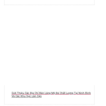
Giới Thiệu Các Địa Chỉ Bán Lăng Mộ Đá Chất Lượng Tại Ninh Bình
Và Các Khu Vực Lân Cận