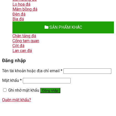
Lọ hoa đá
Mâm bồng đá
Đèn đá
Bia đá
SẢN PHẨM KHÁC
Chân tảng đá
Cổng tam quan
Cột đá
Lan can đá
Đăng nhập
Tên tài khoản hoặc địa chỉ email
*
Mật khẩu
*
Ghi nhớ mật khẩu
Đăng nhập
Quên mật khẩu?