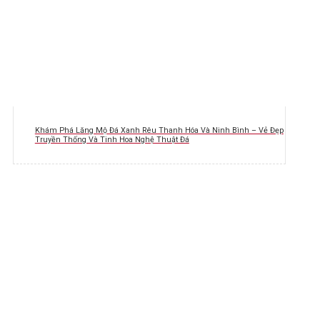
Khám Phá Lăng Mộ Đá Xanh Rêu Thanh Hóa Và Ninh Bình – Vẻ Đẹp
Truyền Thống Và Tinh Hoa Nghệ Thuật Đá