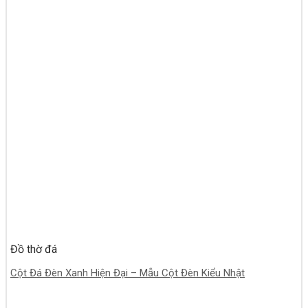
Đồ thờ đá
Cột Đá Đèn Xanh Hiện Đại – Mẫu Cột Đèn Kiểu Nhật