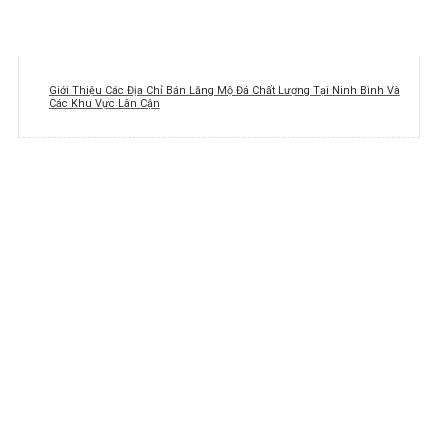
Giới Thiệu Các Địa Chỉ Bán Lăng Mộ Đá Chất Lượng Tại Ninh Bình Và
Các Khu Vực Lân Cận