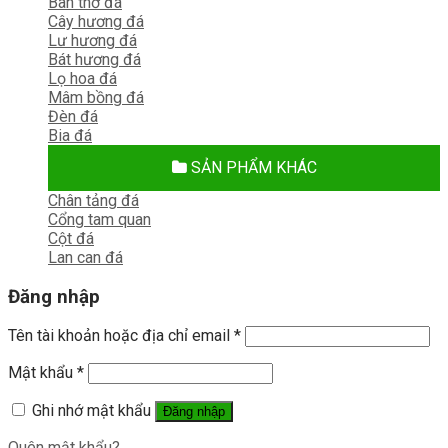
Bàn thờ đá
Cây hương đá
Lư hương đá
Bát hương đá
Lọ hoa đá
Mâm bồng đá
Đèn đá
Bia đá
SẢN PHẨM KHÁC
Chân tảng đá
Cổng tam quan
Cột đá
Lan can đá
Đăng nhập
Tên tài khoản hoặc địa chỉ email
*
Mật khẩu
*
Ghi nhớ mật khẩu
Đăng nhập
Quên mật khẩu?