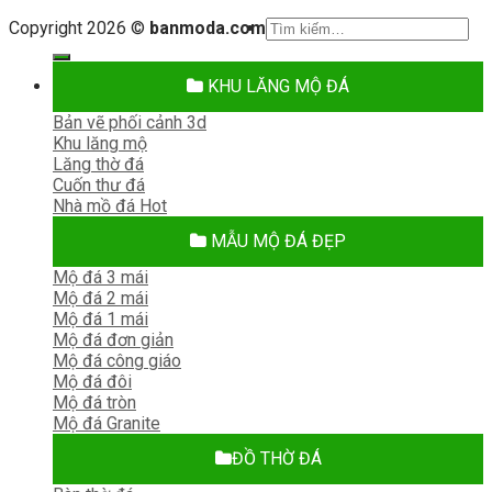
Tìm
Copyright 2026 ©
banmoda.com
kiếm:
KHU LĂNG MỘ ĐÁ
Bản vẽ phối cảnh 3d
Khu lăng mộ
Lăng thờ đá
Cuốn thư đá
Nhà mồ đá
MẪU MỘ ĐÁ ĐẸP
Mộ đá 3 mái
Mộ đá 2 mái
Mộ đá 1 mái
Mộ đá đơn giản
Mộ đá công giáo
Mộ đá đôi
Mộ đá tròn
Mộ đá Granite
ĐỒ THỜ ĐÁ