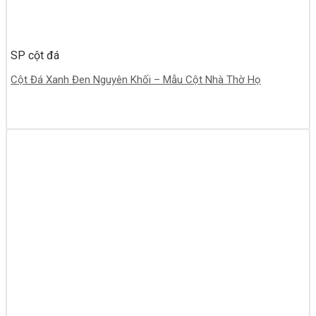
SP cột đá
Cột Đá Xanh Đen Nguyên Khối – Mẫu Cột Nhà Thờ Họ