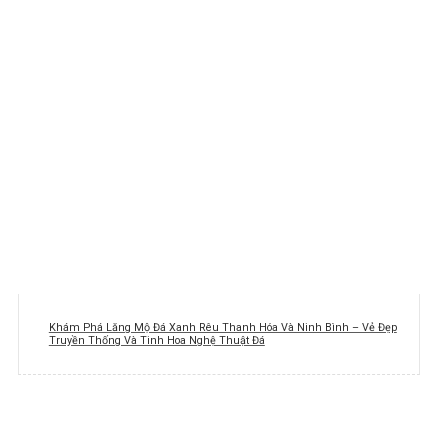
Khám Phá Lăng Mộ Đá Xanh Rêu Thanh Hóa Và Ninh Bình – Vẻ Đẹp
Truyền Thống Và Tinh Hoa Nghệ Thuật Đá