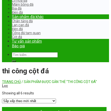
Lọ hoa đá
Mâm bồng đá
Bia đá
Đèn đá
Sản phẩm đá khác
Chân tảng đá
Lan can đá
Đèn đá
Cổng đá tam quan
Cột đá
Tư vấn sản phẩm
Báo giá
Tìm
kiếm:
thi công cột đá
TRANG CHỦ
/
SẢN PHẨM ĐƯỢC GẮN THẺ “THI CÔNG CỘT ĐÁ”
Lọc
Showing all 6 results