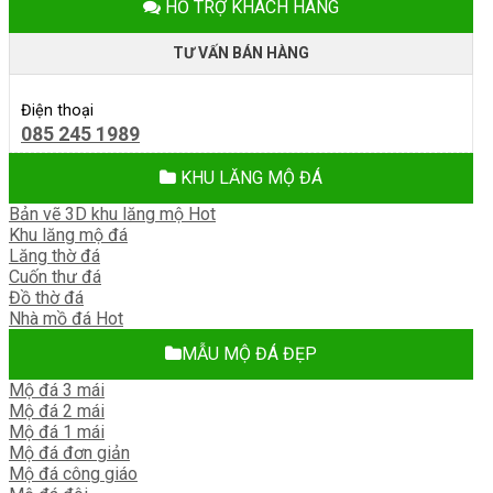
HỖ TRỢ KHÁCH HÀNG
TƯ VẤN BÁN HÀNG
Điện thoại
085 245 1989
KHU LĂNG MỘ ĐÁ
Bản vẽ 3D khu lăng mộ
Khu lăng mộ đá
Lăng thờ đá
Cuốn thư đá
Đồ thờ đá
Nhà mồ đá
MẪU MỘ ĐÁ ĐẸP
Mộ đá 3 mái
Mộ đá 2 mái
Mộ đá 1 mái
Mộ đá đơn giản
Mộ đá công giáo