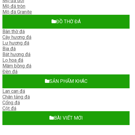
Mộ đá đôi
Mộ đá tròn
Mộ đá Granite
ĐỒ THỜ ĐÁ
Bàn thờ đá
Cây hương đá
Lư hương đá
Bia đá
Bát hương đá
Lọ hoa đá
Mâm bồng đá
Đèn đá
SẢN PHẨM KHÁC
Lan can đá
Chân tảng đá
Cổng đá
Cột đá
BÀI VIẾT MỚI