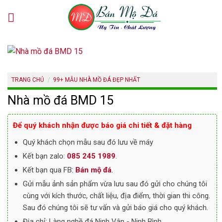
Skip
to
content
TRANG CHỦ
/
99+ MẪU NHÀ MỒ ĐÁ ĐẸP NHẤT
Nhà mồ đá BMD 15
Để quý khách nhận được báo giá chi tiết & đặt hàng
Quý khách chọn mẫu sau đó lưu về máy
Kết bạn zalo:
085 245 1989
.
Kết bạn qua FB:
Bán mộ đá
.
Gửi mẫu ảnh sản phẩm vừa lưu sau đó gửi cho chúng tôi
cùng với kích thước, chất liệu, địa điểm, thời gian thi công.
Sau đó chúng tôi sẽ tư vấn và gửi báo giá cho quý khách.
Địa chỉ: Làng nghề đá Ninh Vân - Ninh Bình