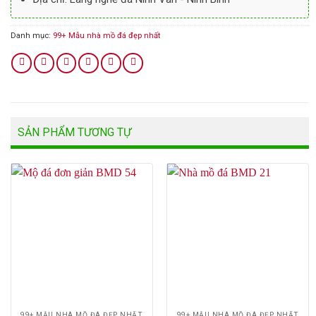
Danh mục:
99+ Mẫu nhà mồ đá đẹp nhất
SẢN PHẨM TƯƠNG TỰ
99+ MẪU NHÀ MỒ ĐÁ ĐẸP NHẤT
99+ MẪU NHÀ MỒ ĐÁ ĐẸP NHẤT