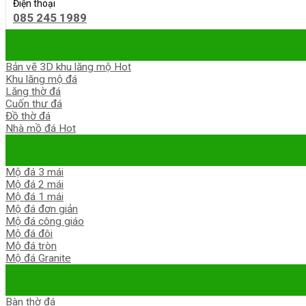
Điện thoại
085 245 1989
Bản vẽ 3D khu lăng mộ
Khu lăng mộ đá
Lăng thờ đá
Cuốn thư đá
Đồ thờ đá
Nhà mồ đá
Mộ đá 3 mái
Mộ đá 2 mái
Mộ đá 1 mái
Mộ đá đơn giản
Mộ đá công giáo
Mộ đá đôi
Mộ đá tròn
Mộ đá Granite
Bàn thờ đá