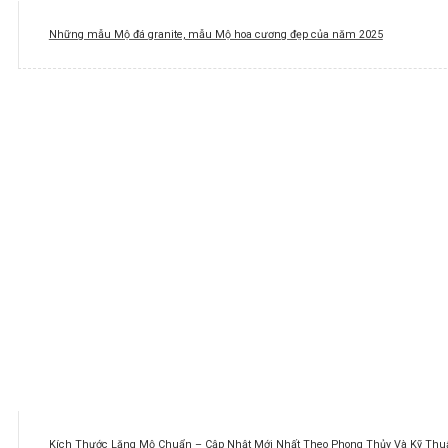
Những mẫu Mộ đá granite, mẫu Mộ hoa cương đẹp của năm 2025
Kích Thước Lăng Mộ Chuẩn – Cập Nhật Mới Nhất Theo Phong Thủy Và Kỹ Thuậ