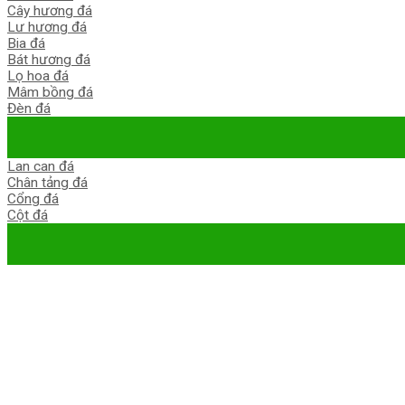
Cây hương đá
Lư hương đá
Bia đá
Bát hương đá
Lọ hoa đá
Mâm bồng đá
Đèn đá
Lan can đá
Chân tảng đá
Cổng đá
Cột đá