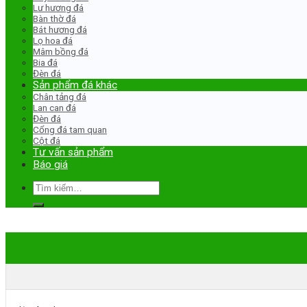
Lư hương đá
Bàn thờ đá
Bát hương đá
Lọ hoa đá
Mâm bồng đá
Bia đá
Đèn đá
Sản phẩm đá khác
Chân tảng đá
Lan can đá
Đèn đá
Cổng đá tam quan
Cột đá
Tư vấn sản phẩm
Báo giá
Tìm
kiếm: