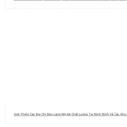
Giới Thiệu Các Địa Chỉ Bán Lăng Mộ Đá Chất Lượng Tại Ninh Bình Và Các Kh