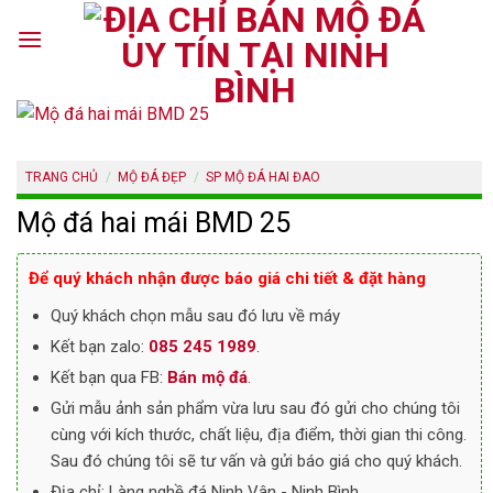
Skip
to
content
TRANG CHỦ
/
MỘ ĐÁ ĐẸP
/
SP MỘ ĐÁ HAI ĐAO
Mộ đá hai mái BMD 25
Để quý khách nhận được báo giá chi tiết & đặt hàng
Quý khách chọn mẫu sau đó lưu về máy
Kết bạn zalo:
085 245 1989
.
Kết bạn qua FB:
Bán mộ đá
.
Gửi mẫu ảnh sản phẩm vừa lưu sau đó gửi cho chúng tôi
cùng với kích thước, chất liệu, địa điểm, thời gian thi công.
Sau đó chúng tôi sẽ tư vấn và gửi báo giá cho quý khách.
Địa chỉ: Làng nghề đá Ninh Vân - Ninh Bình