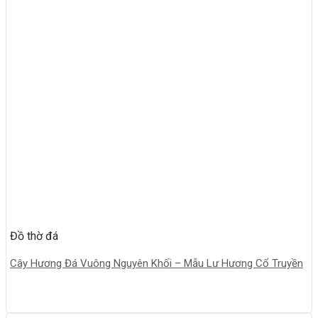
Đồ thờ đá
Cây Hương Đá Vuông Nguyên Khối – Mẫu Lư Hương Cổ Truyền