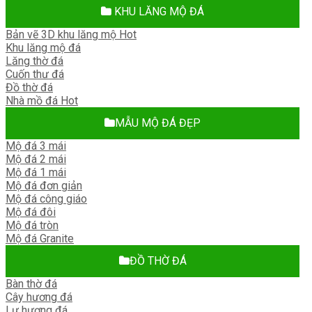
KHU LĂNG MỘ ĐÁ
Bản vẽ 3D khu lăng mộ
Khu lăng mộ đá
Lăng thờ đá
Cuốn thư đá
Đồ thờ đá
Nhà mồ đá
MẪU MỘ ĐÁ ĐẸP
Mộ đá 3 mái
Mộ đá 2 mái
Mộ đá 1 mái
Mộ đá đơn giản
Mộ đá công giáo
Mộ đá đôi
Mộ đá tròn
Mộ đá Granite
ĐỒ THỜ ĐÁ
Bàn thờ đá
Cây hương đá
Lư hương đá