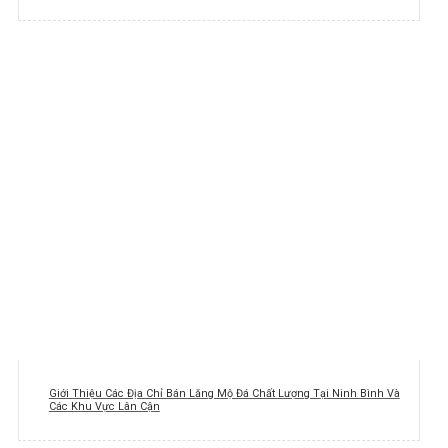
Giới Thiệu Các Địa Chỉ Bán Lăng Mộ Đá Chất Lượng Tại Ninh Bình Và
Các Khu Vực Lân Cận