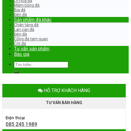
Lọ hoa đá
Mâm bồng đá
Bia đá
Đèn đá
Sản phẩm đá khác
Chân tảng đá
Lan can đá
Đèn đá
Cổng đá tam quan
Cột đá
Tư vấn sản phẩm
Báo giá
Tìm
kiếm:
HỖ TRỢ KHÁCH HÀNG
TƯ VẤN BÁN HÀNG
Điện thoại
085 245 1989