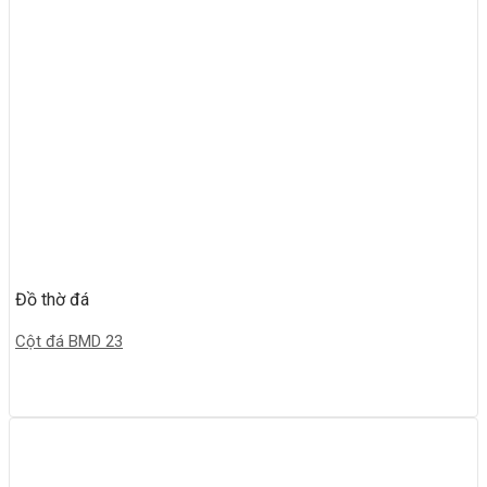
Đồ thờ đá
Cột đá BMD 23