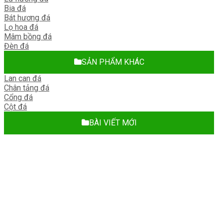
Bia đá
Bát hương đá
Lọ hoa đá
Mâm bồng đá
Đèn đá
SẢN PHẨM KHÁC
Lan can đá
Chân tảng đá
Cổng đá
Cột đá
BÀI VIẾT MỚI