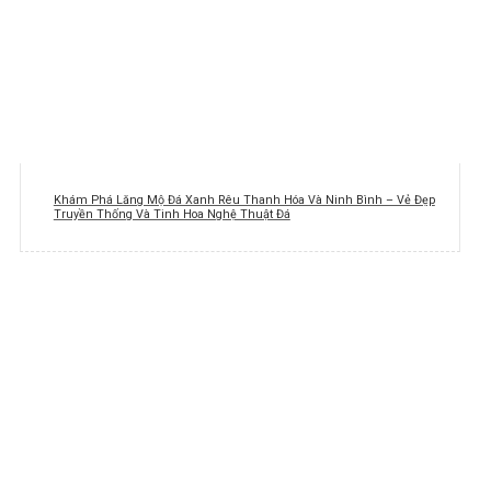
Khám Phá Lăng Mộ Đá Xanh Rêu Thanh Hóa Và Ninh Bình – Vẻ Đẹp
Truyền Thống Và Tinh Hoa Nghệ Thuật Đá