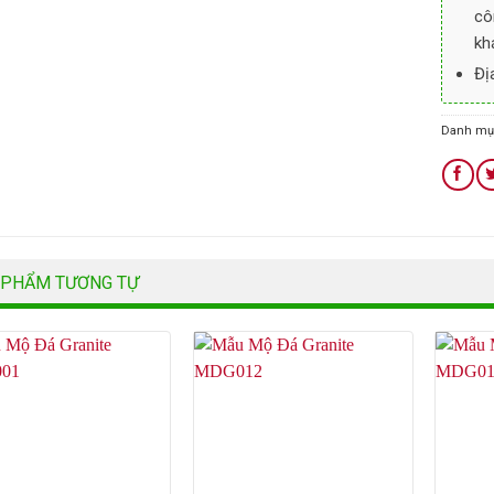
cô
kh
Đị
Danh mụ
 PHẨM TƯƠNG TỰ