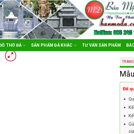
ĐỒ THỜ ĐÁ
SẢN PHẨM ĐÁ KHÁC
TƯ VẤN SẢN PHẨM
BÁO
TRANG
Mẫu
Để qu
Qu
Kế
Kế
Gử
cù