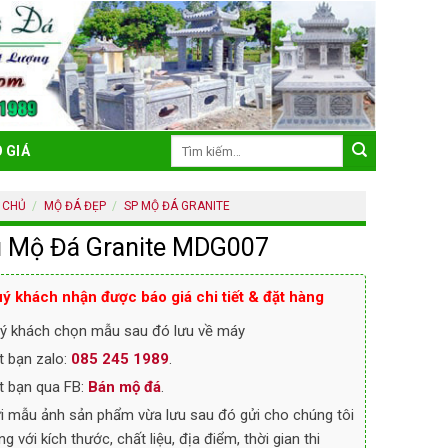
Tìm
 GIÁ
kiếm:
 CHỦ
/
MỘ ĐÁ ĐẸP
/
SP MỘ ĐÁ GRANITE
 Mộ Đá Granite MDG007
ý khách nhận được báo giá chi tiết & đặt hàng
ý khách chọn mẫu sau đó lưu về máy
t bạn zalo:
085 245 1989
.
t bạn qua FB:
Bán mộ đá
.
i mẫu ảnh sản phẩm vừa lưu sau đó gửi cho chúng tôi
ng với kích thước, chất liệu, địa điểm, thời gian thi