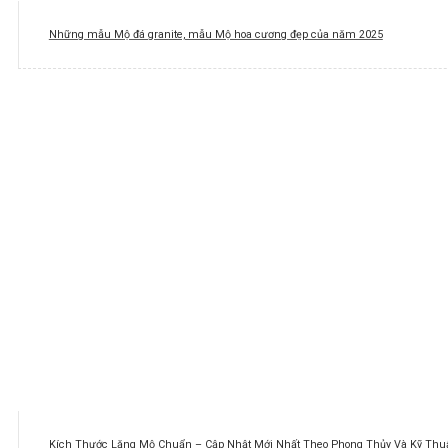
Những mẫu Mộ đá granite, mẫu Mộ hoa cương đẹp của năm 2025
Kích Thước Lăng Mộ Chuẩn – Cập Nhật Mới Nhất Theo Phong Thủy Và Kỹ Thuậ