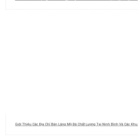
Giới Thiệu Các Địa Chỉ Bán Lăng Mộ Đá Chất Lượng Tại Ninh Bình Và Các Kh