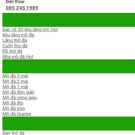
Điện thoại
085 245 1989
Bản vẽ 3D khu lăng mộ
Khu lăng mộ đá
Lăng thờ đá
Cuốn thư đá
Đồ thờ đá
Nhà mồ đá
Mộ đá 3 mái
Mộ đá 2 mái
Mộ đá 1 mái
Mộ đá đơn giản
Mộ đá công giáo
Mộ đá đôi
Mộ đá tròn
Mộ đá Granite
Bàn thờ đá