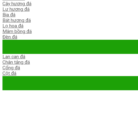
Cây hương đá
Lư hương đá
Bia đá
Bát hương đá
Lọ hoa đá
Mâm bồng đá
Đèn đá
Lan can đá
Chân tảng đá
Cổng đá
Cột đá