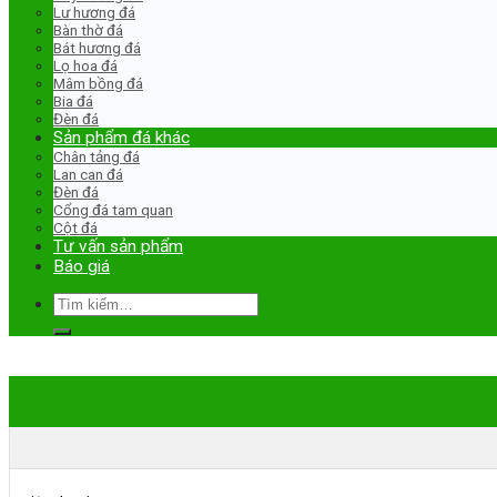
Lư hương đá
Bàn thờ đá
Bát hương đá
Lọ hoa đá
Mâm bồng đá
Bia đá
Đèn đá
Sản phẩm đá khác
Chân tảng đá
Lan can đá
Đèn đá
Cổng đá tam quan
Cột đá
Tư vấn sản phẩm
Báo giá
Tìm
kiếm: