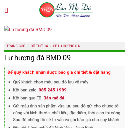
Skip
to
content
TRANG CHỦ
/
ĐỒ THỜ ĐÁ
/
SP LƯ HƯƠNG ĐÁ
Lư hương đá BMD 09
Để quý khách nhận được báo giá chi tiết & đặt hàng
Quý khách chọn mẫu sau đó lưu về máy
Kết bạn zalo:
085 245 1989
.
Kết bạn qua FB:
Bán mộ đá
.
Gửi mẫu ảnh sản phẩm vừa lưu sau đó gửi cho chúng tôi
cùng với kích thước, chất liệu, địa điểm, thời gian thi công.
Sau đó chúng tôi sẽ tư vấn và gửi báo giá cho quý khách.
Địa chỉ: Làng nghề đá Ninh Vân - Ninh Bình