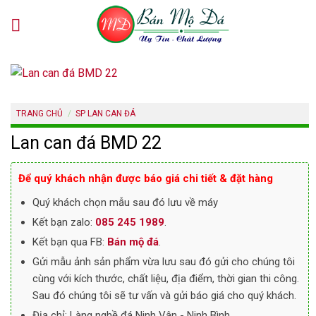
Skip
to
content
TRANG CHỦ
/
SP LAN CAN ĐÁ
Lan can đá BMD 22
Để quý khách nhận được báo giá chi tiết & đặt hàng
Quý khách chọn mẫu sau đó lưu về máy
Kết bạn zalo:
085 245 1989
.
Kết bạn qua FB:
Bán mộ đá
.
Gửi mẫu ảnh sản phẩm vừa lưu sau đó gửi cho chúng tôi
cùng với kích thước, chất liệu, địa điểm, thời gian thi công.
Sau đó chúng tôi sẽ tư vấn và gửi báo giá cho quý khách.
Địa chỉ: Làng nghề đá Ninh Vân - Ninh Bình