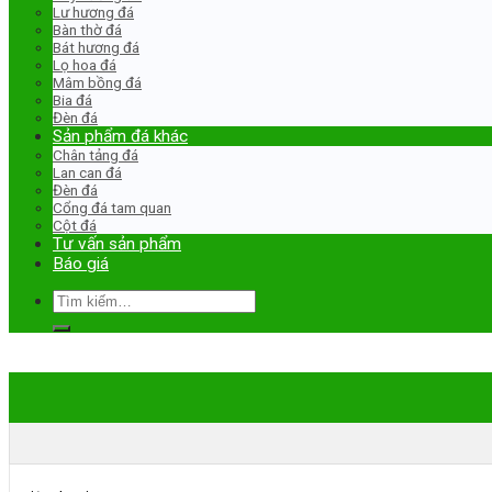
Lư hương đá
Bàn thờ đá
Bát hương đá
Lọ hoa đá
Mâm bồng đá
Bia đá
Đèn đá
Sản phẩm đá khác
Chân tảng đá
Lan can đá
Đèn đá
Cổng đá tam quan
Cột đá
Tư vấn sản phẩm
Báo giá
Tìm
kiếm: