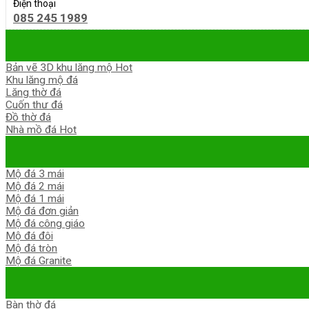
Điện thoại
085 245 1989
Bản vẽ 3D khu lăng mộ
Khu lăng mộ đá
Lăng thờ đá
Cuốn thư đá
Đồ thờ đá
Nhà mồ đá
Mộ đá 3 mái
Mộ đá 2 mái
Mộ đá 1 mái
Mộ đá đơn giản
Mộ đá công giáo
Mộ đá đôi
Mộ đá tròn
Mộ đá Granite
Bàn thờ đá