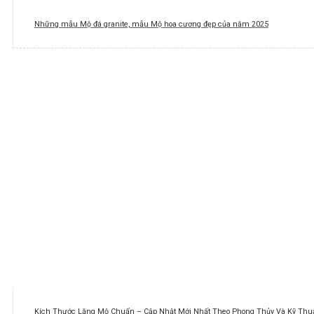
Những mẫu Mộ đá granite, mẫu Mộ hoa cương đẹp của năm 2025
Kích Thước Lăng Mộ Chuẩn – Cập Nhật Mới Nhất Theo Phong Thủy Và Kỹ Thuậ