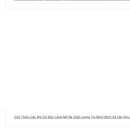
Giới Thiệu Các Địa Chỉ Bán Lăng Mộ Đá Chất Lượng Tại Ninh Bình Và Các Kh