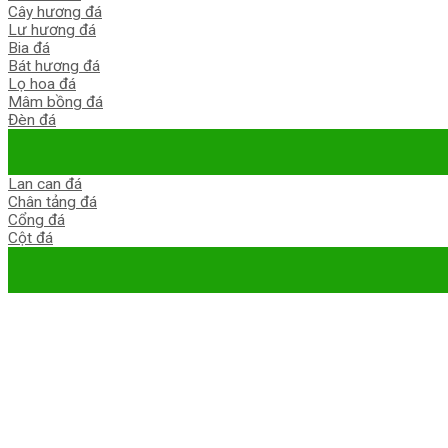
Cây hương đá
Lư hương đá
Bia đá
Bát hương đá
Lọ hoa đá
Mâm bồng đá
Đèn đá
Lan can đá
Chân tảng đá
Cổng đá
Cột đá