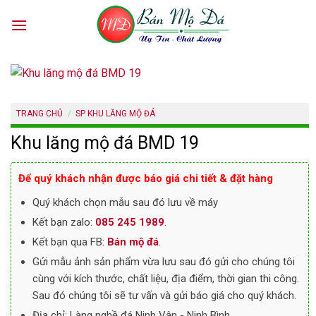
Skip
to
content
TRANG CHỦ
/
SP KHU LĂNG MỘ ĐÁ
Khu lăng mộ đá BMD 19
Để quý khách nhận được báo giá chi tiết & đặt hàng
Quý khách chọn mẫu sau đó lưu về máy
Kết bạn zalo:
085 245 1989
.
Kết bạn qua FB:
Bán mộ đá
.
Gửi mẫu ảnh sản phẩm vừa lưu sau đó gửi cho chúng tôi
cùng với kích thước, chất liệu, địa điểm, thời gian thi công.
Sau đó chúng tôi sẽ tư vấn và gửi báo giá cho quý khách.
Địa chỉ: Làng nghề đá Ninh Vân - Ninh Bình