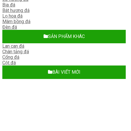
Bia đá
Bát hương đá
Lọ hoa đá
Mâm bồng đá
Đèn đá
SẢN PHẨM KHÁC
Lan can đá
Chân tảng đá
Cổng đá
Cột đá
BÀI VIẾT MỚI