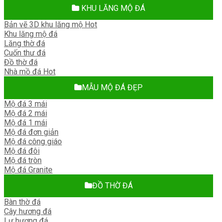
KHU LĂNG MỘ ĐÁ
Bản vẽ 3D khu lăng mộ
Khu lăng mộ đá
Lăng thờ đá
Cuốn thư đá
Đồ thờ đá
Nhà mồ đá
MẪU MỘ ĐÁ ĐẸP
Mộ đá 3 mái
Mộ đá 2 mái
Mộ đá 1 mái
Mộ đá đơn giản
Mộ đá công giáo
Mộ đá đôi
Mộ đá tròn
Mộ đá Granite
ĐỒ THỜ ĐÁ
Bàn thờ đá
Cây hương đá
Lư hương đá