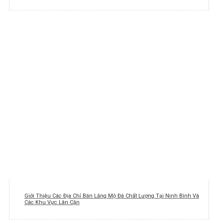
Giới Thiệu Các Địa Chỉ Bán Lăng Mộ Đá Chất Lượng Tại Ninh Bình Và
Các Khu Vực Lân Cận