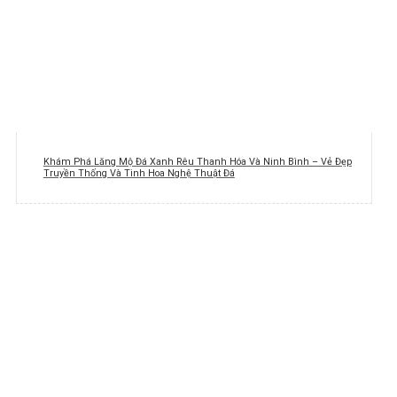
Khám Phá Lăng Mộ Đá Xanh Rêu Thanh Hóa Và Ninh Bình – Vẻ Đẹp
Truyền Thống Và Tinh Hoa Nghệ Thuật Đá