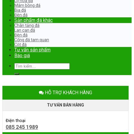
Lọ hoa đá
Mâm bồng đá
Bia đá
Đèn đá
Sản phẩm đá khác
Chân tảng đá
Lan can đá
Đèn đá
Cổng đá tam quan
Cột đá
Tư vấn sản phẩm
Báo giá
Tìm
kiếm:
HỖ TRỢ KHÁCH HÀNG
TƯ VẤN BÁN HÀNG
Điện thoại
085 245 1989