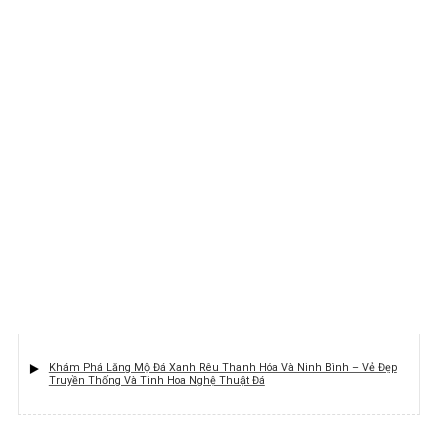
Khám Phá Lăng Mộ Đá Xanh Rêu Thanh Hóa Và Ninh Bình – Vẻ Đẹp
Truyền Thống Và Tinh Hoa Nghệ Thuật Đá