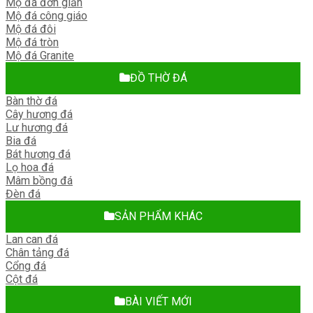
Mộ đá đơn giản
Mộ đá công giáo
Mộ đá đôi
Mộ đá tròn
Mộ đá Granite
ĐỒ THỜ ĐÁ
Bàn thờ đá
Cây hương đá
Lư hương đá
Bia đá
Bát hương đá
Lọ hoa đá
Mâm bồng đá
Đèn đá
SẢN PHẨM KHÁC
Lan can đá
Chân tảng đá
Cổng đá
Cột đá
BÀI VIẾT MỚI