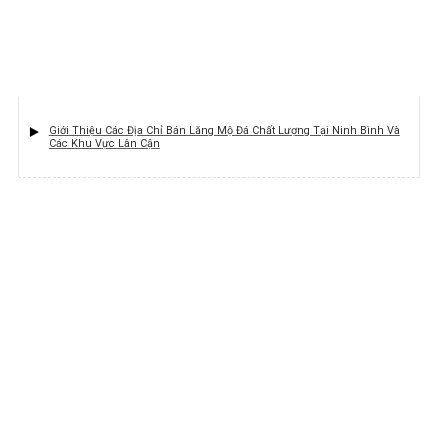
Giới Thiệu Các Địa Chỉ Bán Lăng Mộ Đá Chất Lượng Tại Ninh Bình Và
Các Khu Vực Lân Cận