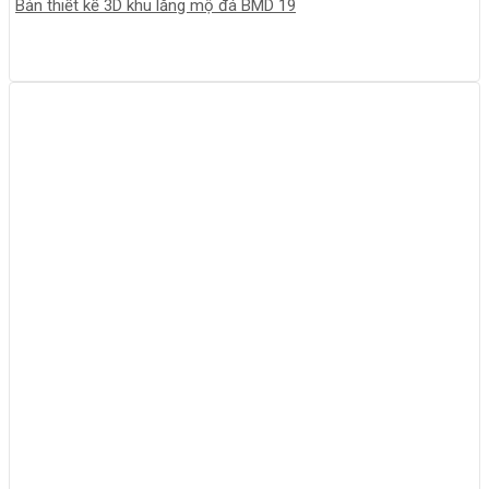
Bản thiết kế 3D khu lăng mộ đá BMD 19