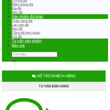
Lọ hoa đá
Mâm bồng đá
Bia đá
Đèn đá
Sản phẩm đá khác
Chân tảng đá
Lan can đá
Đèn đá
Cổng đá tam quan
Cột đá
Tư vấn sản phẩm
Báo giá
Tìm
kiếm:
HỖ TRỢ KHÁCH HÀNG
TƯ VẤN BÁN HÀNG