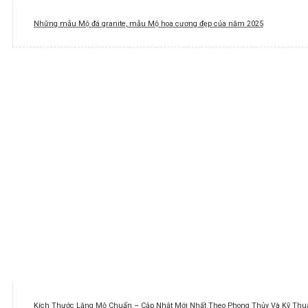
Những mẫu Mộ đá granite, mẫu Mộ hoa cương đẹp của năm 2025
Kích Thước Lăng Mộ Chuẩn – Cập Nhật Mới Nhất Theo Phong Thủy Và Kỹ Thuậ