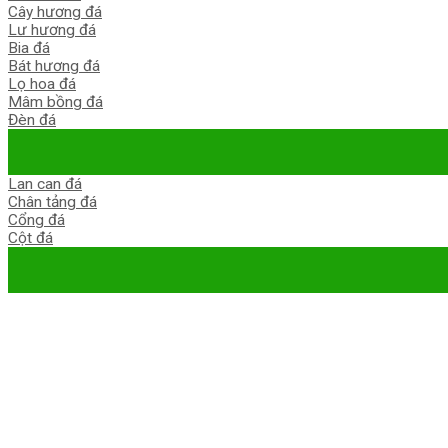
Cây hương đá
Lư hương đá
Bia đá
Bát hương đá
Lọ hoa đá
Mâm bồng đá
Đèn đá
Lan can đá
Chân tảng đá
Cổng đá
Cột đá