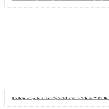
Giới Thiệu Các Địa Chỉ Bán Lăng Mộ Đá Chất Lượng Tại Ninh Bình Và Các Kh