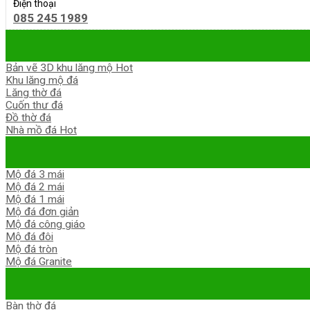
Điện thoại
085 245 1989
Bản vẽ 3D khu lăng mộ
Khu lăng mộ đá
Lăng thờ đá
Cuốn thư đá
Đồ thờ đá
Nhà mồ đá
Mộ đá 3 mái
Mộ đá 2 mái
Mộ đá 1 mái
Mộ đá đơn giản
Mộ đá công giáo
Mộ đá đôi
Mộ đá tròn
Mộ đá Granite
Bàn thờ đá