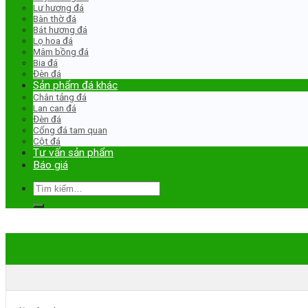
Lư hương đá
Bàn thờ đá
Bát hương đá
Lọ hoa đá
Mâm bồng đá
Bia đá
Đèn đá
Sản phẩm đá khác
Chân tảng đá
Lan can đá
Đèn đá
Cổng đá tam quan
Cột đá
Tư vấn sản phẩm
Báo giá
Tìm
kiếm: