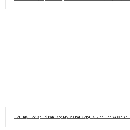
Giới Thiệu Các Địa Chỉ Bán Lăng Mộ Đá Chất Lượng Tại Ninh Bình Và Các Kh