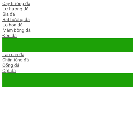
Cây hương đá
Lư hương đá
Bia đá
Bát hương đá
Lọ hoa đá
Mâm bồng đá
Đèn đá
Lan can đá
Chân tảng đá
Cổng đá
Cột đá