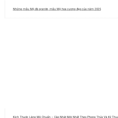
Những mẫu Mộ đá granite, mẫu Mộ hoa cương đẹp của năm 2025
Kích Thước Lăng Mộ Chuẩn – Cập Nhật Mới Nhất Theo Phong Thủy Và Kỹ Thuậ