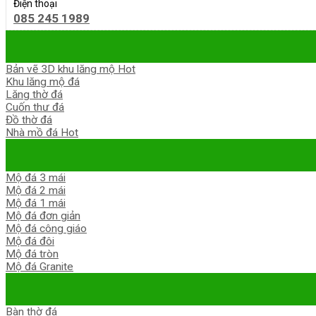
Điện thoại
085 245 1989
Bản vẽ 3D khu lăng mộ
Khu lăng mộ đá
Lăng thờ đá
Cuốn thư đá
Đồ thờ đá
Nhà mồ đá
Mộ đá 3 mái
Mộ đá 2 mái
Mộ đá 1 mái
Mộ đá đơn giản
Mộ đá công giáo
Mộ đá đôi
Mộ đá tròn
Mộ đá Granite
Bàn thờ đá