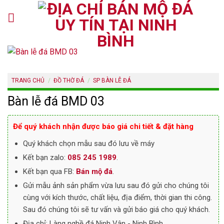
Skip
to
content
TRANG CHỦ
/
ĐỒ THỜ ĐÁ
/
SP BÀN LỄ ĐÁ
Bàn lễ đá BMD 03
Để quý khách nhận được báo giá chi tiết & đặt hàng
Quý khách chọn mẫu sau đó lưu về máy
Kết bạn zalo:
085 245 1989
.
Kết bạn qua FB:
Bán mộ đá
.
Gửi mẫu ảnh sản phẩm vừa lưu sau đó gửi cho chúng tôi
cùng với kích thước, chất liệu, địa điểm, thời gian thi công.
Sau đó chúng tôi sẽ tư vấn và gửi báo giá cho quý khách.
Địa chỉ: Làng nghề đá Ninh Vân - Ninh Bình