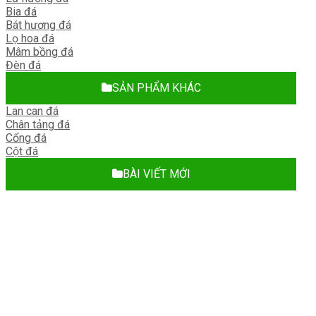
Bia đá
Bát hương đá
Lọ hoa đá
Mâm bồng đá
Đèn đá
SẢN PHẨM KHÁC
Lan can đá
Chân tảng đá
Cổng đá
Cột đá
BÀI VIẾT MỚI