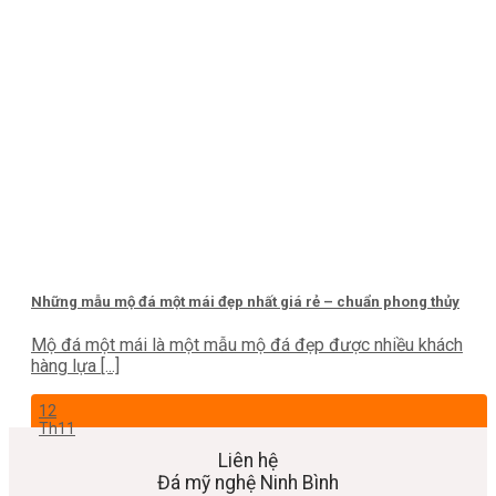
Những mẫu mộ đá một mái đẹp nhất giá rẻ – chuẩn phong thủy
Mộ đá một mái là một mẫu mộ đá đẹp được nhiều khách
hàng lựa [...]
12
Th11
Liên hệ
Đá mỹ nghệ Ninh Bình