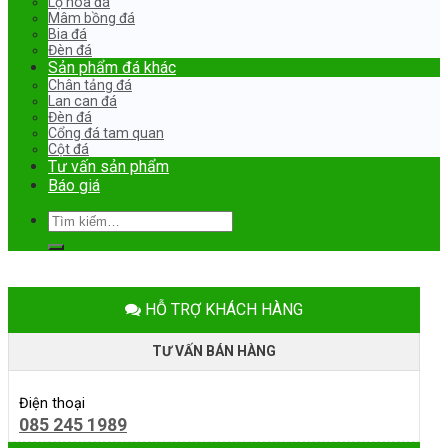
Lọ hoa đá
Mâm bồng đá
Bia đá
Đèn đá
Sản phẩm đá khác
Chân tảng đá
Lan can đá
Đèn đá
Cổng đá tam quan
Cột đá
Tư vấn sản phẩm
Báo giá
Tìm
kiếm:
HỖ TRỢ KHÁCH HÀNG
TƯ VẤN BÁN HÀNG
Điện thoại
085 245 1989