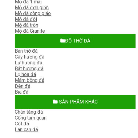
Mộ đá 1 mái
Mộ đá đơn giản
Mộ đá công giáo
Mộ đá đôi
Mộ đá tròn
Mộ đá Granite
ĐỒ THỜ ĐÁ
Bàn thờ đá
Cây hương đá
Lư hương đá
Bát hương đá
Lọ hoa đá
Mâm bồng đá
Đèn đá
Bia đá
SẢN PHẨM KHÁC
Chân tảng đá
Cổng tam quan
Cột đá
Lan can đá