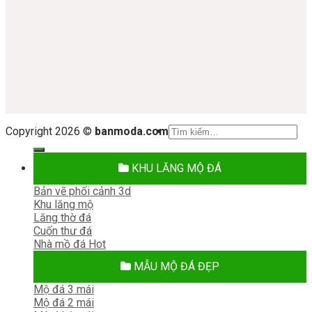
Tìm
Copyright 2026 ©
banmoda.com
kiếm:
KHU LĂNG MỘ ĐÁ
Bản vẽ phối cảnh 3d
Khu lăng mộ
Lăng thờ đá
Cuốn thư đá
Nhà mồ đá
MẪU MỘ ĐÁ ĐẸP
Mộ đá 3 mái
Mộ đá 2 mái