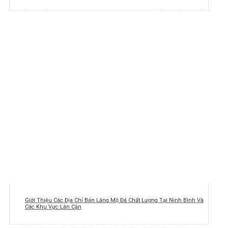
Giới Thiệu Các Địa Chỉ Bán Lăng Mộ Đá Chất Lượng Tại Ninh Bình Và
Các Khu Vực Lân Cận