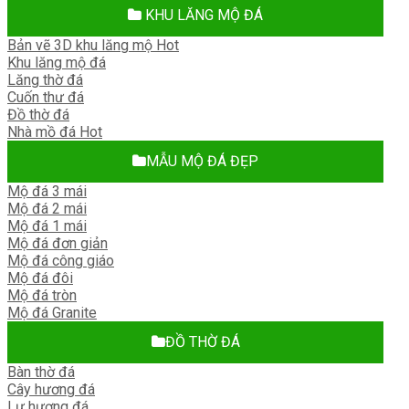
KHU LĂNG MỘ ĐÁ
Bản vẽ 3D khu lăng mộ
Khu lăng mộ đá
Lăng thờ đá
Cuốn thư đá
Đồ thờ đá
Nhà mồ đá
MẪU MỘ ĐÁ ĐẸP
Mộ đá 3 mái
Mộ đá 2 mái
Mộ đá 1 mái
Mộ đá đơn giản
Mộ đá công giáo
Mộ đá đôi
Mộ đá tròn
Mộ đá Granite
ĐỒ THỜ ĐÁ
Bàn thờ đá
Cây hương đá
Lư hương đá