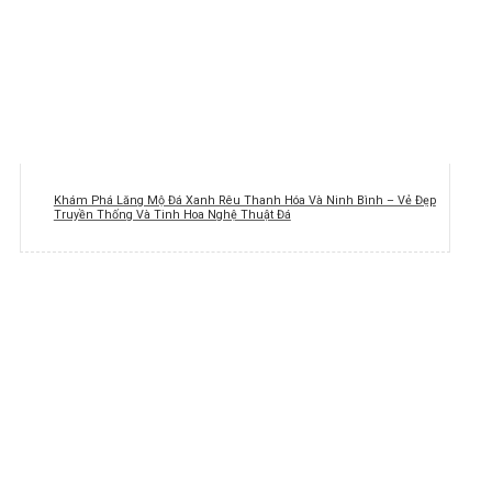
Khám Phá Lăng Mộ Đá Xanh Rêu Thanh Hóa Và Ninh Bình – Vẻ Đẹp
Truyền Thống Và Tinh Hoa Nghệ Thuật Đá