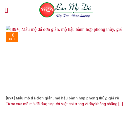
Skip
to
content
10
Th11
[89+] Mẫu mộ đá đơn giản, mộ hậu bành hợp phong thủy, giá rẻ
Từ xa xưa mồ mả đã được người Việt coi trong vì đây không những [...]