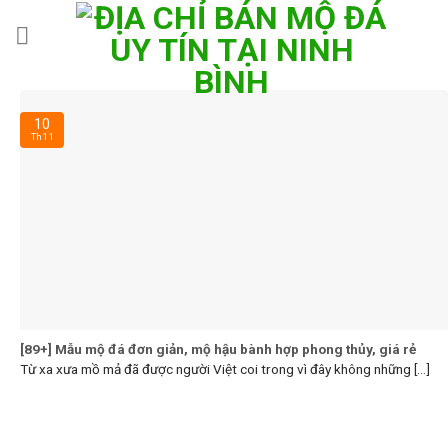
Skip
to
content
10
Th11
[89+] Mẫu mộ đá đơn giản, mộ hậu bành hợp phong thủy, giá rẻ
Từ xa xưa mồ mả đã được người Việt coi trong vì đây không những [...]